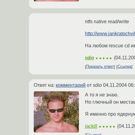
ntfs native read/write
http://www.jankratochvil
На любом rescue cd им
sdio
(
04.11.20
★★★★★
Показать ответ
Ссылка
Ответ на:
комментарий
от sdio
04.11.2004 06
А то я не знаю.
Но глючный он места
Я именно про ядерну
jackill
(
04.11.2
★★★★★