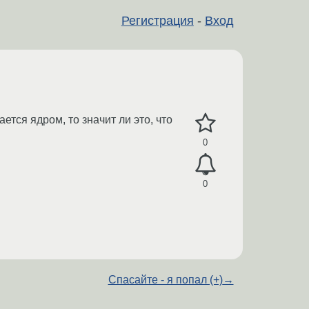
Регистрация
-
Вход
тся ядром, то значит ли это, что
0
0
Спасайте - я попал (+)
→