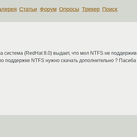
алерея
Статьи
Форум
Опросы
Трекер
Поиск
система (RedHat 8.0) выдает, что мол NTFS не поддерживае
 по поддержке NTFS нужно скачать дополнительно ? Пасиба