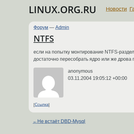
LINUX.ORG.RU
Новости
Г
Форум
—
Admin
NTFS
если на попытку монтирование NTFS-раздела 
достаточно пересобрать ядро или же дрова
anonymous
03.11.2004 19:05:12 +00:00
Ссылка
←
Не встаёт DBD-Mysql