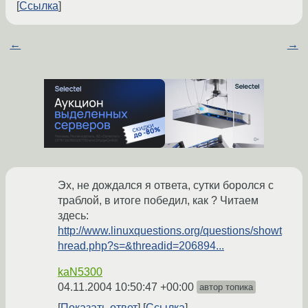
Ссылка
←
→
Эх, не дождался я ответа, сутки боролся с
траблой, в итоге победил, как ? Читаем
здесь:
http://www.linuxquestions.org/questions/showt
hread.php?s=&threadid=206894...
kaN5300
04.11.2004 10:50:47 +00:00
автор топика
Показать ответ
Ссылка