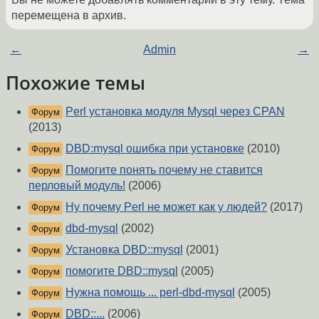
перемещена в архив.
←
Admin
→
Похожие темы
Perl установка модуля Mysql через CPAN
Форум
(2013)
DBD:mysql ошибка при установке
(2010)
Форум
Помогите понять почему не ставится
Форум
перловый модуль!
(2006)
Ну почему Perl не может как у людей?
(2017)
Форум
dbd-mysql
(2002)
Форум
Установка DBD::mysql
(2001)
Форум
помогите DBD::mysql
(2005)
Форум
Нужна помощь ... perl-dbd-mysql
(2005)
Форум
DBD::...
(2006)
Форум