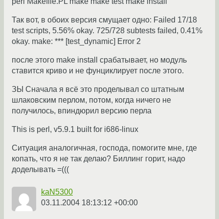
perl Makefile.PL make make test make install
Так вот, в обоих версия смущает одно: Failed 17/18
test scripts, 5.56% okay. 725/728 subtests failed, 0.41%
okay. make: *** [test_dynamic] Error 2
после этого make install срабатывает, но модуль
ставится криво и не фунциклирует после этого.
ЗЫ Сначала я всё это проделывал со штатным
шлаковским перлом, потом, когда ничего не
получилось, впиндюрил версию перла
This is perl, v5.9.1 built for i686-linux
Ситуация аналогичная, господа, помогите мне, где
копать, что я не так делаю? Биллинг горит, надо
доделывать =(((
kaN5300
03.11.2004 18:13:12 +00:00