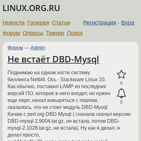
LINUX.ORG.RU
Новости
Галерея
Статьи
Регистрация
-
Вход
Форум
Опросы
Трекер
Поиск
Форум
—
Admin
Не встаёт DBD-Mysql
Поднимаю на одном хосте систему
биллинга Netbill. Ось - Slackware Linux 10.
0
Как обычно, поставил LAMP из последних
версий ПО, которое в него входит, но нужен
еще перл, начал ковыряться с перлом,
0
оказалось, что не стоит модуль DBD-Mysql.
Качаю с perl.org DBD-Mysql ( сначала скачал версию
DBD-mysql-2.9004.tar.gz, не встала, потом DBD-
mysql-2.1028.tar.gz, не встала). Ну как я делал, я
делал просто,