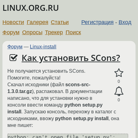
LINUX.ORG.RU
Новости
Галерея
Статьи
Регистрация
-
Вход
Форум
Опросы
Трекер
Поиск
Форум
—
Linux-install
Как установить SCons?
Не получается установить SCons.
Помогите, пожалуйста!
0
Скачал исходники (файл
scons-src-
1.3.0.tar.gz
), распаковал. В документации
написано, что для установки нужно в
0
консоли ввести команду
python setup.py
install
. Запускаю консоль, перехожу в каталог с
исходниками, ввожу
python setup.py install
, она
мне пишет:
python: can't open file 'setup.py': 