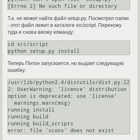
[Errno 2] No such file or directory
Т.е. не может найти файл setup.py. Посмотрел папки
- этот файл лежит в каталоге src/script. Перехожу
туда и снова ввожу команду:
cd src/script

python setup.py install
Теперь Питон запускается, но выдает следующую
ошибку:
/usr/lib/python2.4/distutils/dist.py:22
2: UserWarning: 'licence' distribution 
option is deprecated; use 'license'

  warnings.warn(msg)

running install

running build

running build_scripts

error: file 'scons' does not exist