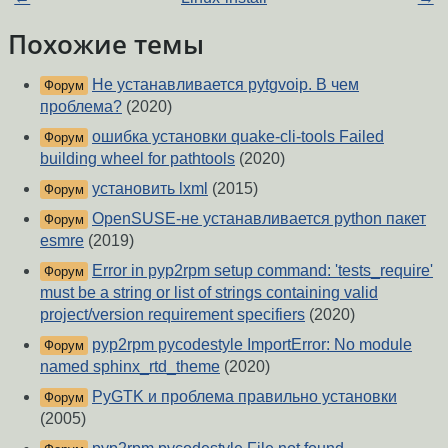
Похожие темы
Не устанавливается pytgvoip. В чем
Форум
проблема?
(2020)
ошибка установки quake-cli-tools Failed
Форум
building wheel for pathtools
(2020)
установить lxml
(2015)
Форум
OpenSUSE-не устанавливается python пакет
Форум
esmre
(2019)
Error in pyp2rpm setup command: 'tests_require'
Форум
must be a string or list of strings containing valid
project/version requirement specifiers
(2020)
pyp2rpm pycodestyle ImportError: No module
Форум
named sphinx_rtd_theme
(2020)
PyGTK и проблема правильно установки
Форум
(2005)