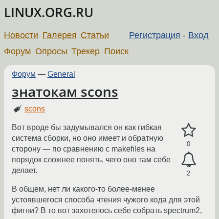
LINUX.ORG.RU
Новости
Галерея
Статьи
Регистрация
-
Вход
Форум
Опросы
Трекер
Поиск
Форум
—
General
знатокам scons
scons
Вот вроде бы задумывался он как гибкая
система сборки, но оно имеет и обратную
0
сторону — по сравнению с makefiles на
порядок сложнее понять, чего оно там себе
делает.
2
В общем, нет ли какого-то более-менее
устоявшегося способа чтения чужого кода для этой
фигни? В то вот захотелось себе собрать spectrum2,