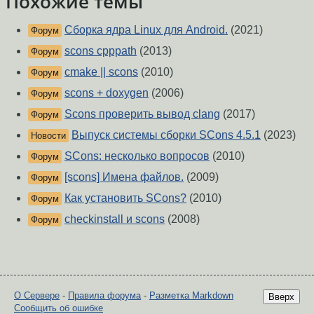
Похожие темы
Сборка ядра Linux для Android.
(2021)
Форум
scons cpppath
(2013)
Форум
cmake || scons
(2010)
Форум
scons + doxygen
(2006)
Форум
Scons проверить вывод clang
(2017)
Форум
Выпуск системы сборки SCons 4.5.1
(2023)
Новости
SCons: несколько вопросов
(2010)
Форум
[scons] Имена файлов.
(2009)
Форум
Как установить SCons?
(2010)
Форум
checkinstall и scons
(2008)
Форум
О Сервере
-
Правила форума
-
Разметка Markdown
Вверх
Сообщить об ошибке