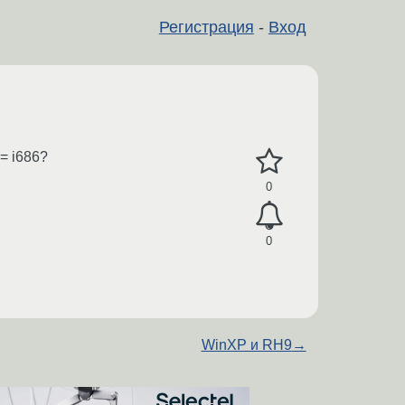
Регистрация
-
Вход
= i686?
0
0
WinXP и RH9
→