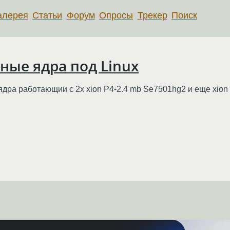
алерея
Статьи
Форум
Опросы
Трекер
Поиск
ные ядра под Linux
 ядра работающии с 2x xion P4-2.4 mb Se7501hg2 и еще xion 