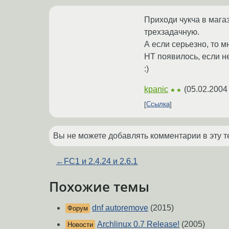
Приходи чукча в мага
трехзадачную.
А если серьезно, то 
HT появилось, если не
:)
kpanic
(
05.02.2004
★★
Ссылка
Вы не можете добавлять комментарии в эту т
←
FC1 и 2.4.24 и 2.6.1
Похожие темы
dnf autoremove
(2015)
Форум
Archlinux 0.7 Release!
(2005)
Новости