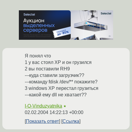
Я понял что
1 у вас стоял XP и он грузился
2 вы поставили RH9
---куда ставили загрузчик??
---команду fdisk /dev/** покажите?
3 windows XP перестал грузиться
---какой ему dll не хватает??
I-O-Vinduzyatnika
★
02.02.2004 14:22:13 +00:00
Показать ответ
Ссылка