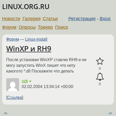
LINUX.ORG.RU
Новости
Галерея
Статьи
Регистрация
-
Вход
Форум
Опросы
Трекер
Поиск
Форум
—
Linux-install
WinXP и RH9
После установки WinXP ставлю RH9 и не
могу запустить WinX пишет что нету
0
какогото *.dll Поскажите что делать
szk
★
0
02.02.2004 13:34:14 +00:00
Ссылка
←
→