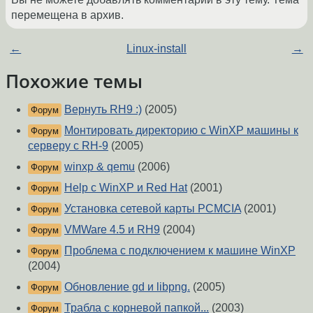
перемещена в архив.
←
Linux-install
→
Похожие темы
Вернуть RH9 :)
(2005)
Форум
Монтировать директорию с WinXP машины к
Форум
серверу с RH-9
(2005)
winxp & qemu
(2006)
Форум
Help с WinXP и Red Hat
(2001)
Форум
Установка сетевой карты PCMCIA
(2001)
Форум
VMWare 4.5 и RH9
(2004)
Форум
Проблема с подключением к машине WinXP
Форум
(2004)
Обновление gd и libpng.
(2005)
Форум
Трабла с корневой папкой...
(2003)
Форум