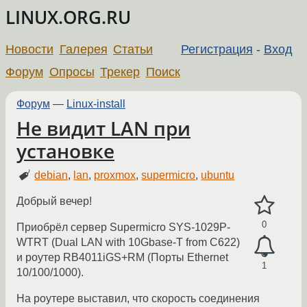
LINUX.ORG.RU
Новости
Галерея
Статьи
Регистрация
-
Вход
Форум
Опросы
Трекер
Поиск
Форум
—
Linux-install
Не видит LAN при
установке
debian
,
lan
,
proxmox
,
supermicro
,
ubuntu
Добрый вечер!
0
Приобрёл сервер Supermicro SYS-1029P-
WTRT (Dual LAN with 10Gbase-T from C622)
и роутер RB4011iGS+RM (Порты Ethernet
1
10/100/1000).
На роутере выставил, что скорость соединения