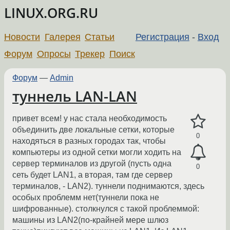
LINUX.ORG.RU
Новости
Галерея
Статьи
Регистрация
-
Вход
Форум
Опросы
Трекер
Поиск
Форум
—
Admin
туннель LAN-LAN
привет всем! у нас стала необходимость
объединить две локальные сетки, которые
0
находяться в разных городах так, чтобы
компьютеры из одной сетки могли ходить на
сервер терминалов из другой (пусть одна
0
сеть будет LAN1, а вторая, там где сервер
терминалов, - LAN2). туннели поднимаются, здесь
особых проблемм нет(туннели пока не
шифрованные). столкнулся с такой проблеммой:
машины из LAN2(по-крайней мере шлюз