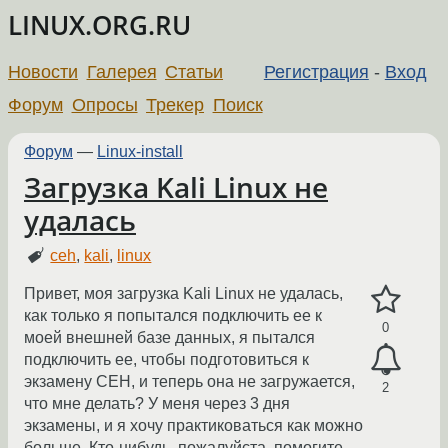
LINUX.ORG.RU
Новости
Галерея
Статьи
Регистрация
-
Вход
Форум
Опросы
Трекер
Поиск
Форум
—
Linux-install
Загрузка Kali Linux не
удалась
ceh
,
kali
,
linux
Привет, моя загрузка Kali Linux не удалась,
как только я попытался подключить ее к
0
моей внешней базе данных, я пытался
подключить ее, чтобы подготовиться к
экзамену CEH, и теперь она не загружается,
2
что мне делать? У меня через 3 дня
экзамены, и я хочу практиковаться как можно
больше. Кто-нибудь, пожалуйста, помогите.