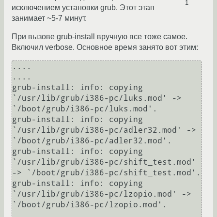
1
исключением установки grub. Этот этап
занимает ~5-7 минут.
При вызове grub-install вручную все тоже самое.
Включил verbose. Основное время занято вот этим:
....

....

grub-install: info: copying 
`/usr/lib/grub/i386-pc/luks.mod' -> 
`/boot/grub/i386-pc/luks.mod'.                                                                                                

grub-install: info: copying 
`/usr/lib/grub/i386-pc/adler32.mod' -> 
`/boot/grub/i386-pc/adler32.mod'.                                                                                          

grub-install: info: copying 
`/usr/lib/grub/i386-pc/shift_test.mod' 
-> `/boot/grub/i386-pc/shift_test.mod'.                                                                                    

grub-install: info: copying 
`/usr/lib/grub/i386-pc/lzopio.mod' -> 
`/boot/grub/i386-pc/lzopio.mod'. 

....
