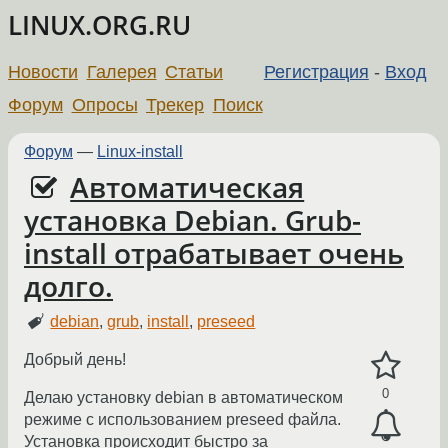
LINUX.ORG.RU
Новости
Галерея
Статьи
Регистрация
-
Вход
Форум
Опросы
Трекер
Поиск
Форум
—
Linux-install
Автоматическая
установка Debian. Grub-
install отрабатывает очень
долго.
debian
,
grub
,
install
,
preseed
Добрый день!
0
Делаю установку debian в автоматическом
режиме с использованием preseed файла.
Установка происходит быстро за