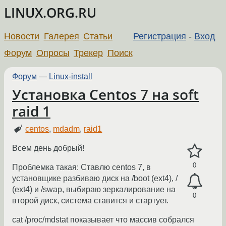
LINUX.ORG.RU
Новости
Галерея
Статьи
Регистрация
-
Вход
Форум
Опросы
Трекер
Поиск
Форум
—
Linux-install
Установка Centos 7 на soft
raid 1
centos
,
mdadm
,
raid1
Всем день добрый!
0
Проблемка такая: Ставлю centos 7, в
установщике разбиваю диск на /boot (ext4), /
(ext4) и /swap, выбираю зеркалирование на
0
второй диск, система ставится и стартует.
cat /proc/mdstat показывает что массив собрался