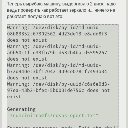
Теперь вырубаю машину, выдергиваю 2 диск, надо
ведь проверить как работает зеркало и... ничего не
работает, получаю вот это:
Warning: /dev/disk/by-id/md-uuid-
08b83352:67302562:4d23de13:e8add8f3 
does not exist

Warning: /dev/disk/by-id/md-uuid-
a0b50c1f:e33fb79b:d532b4ba:d5595267 
does not exist 

Warning: /dev/disk/by-id/md-uuid-
b72d940e:3bf12042:409ce078:f7493a34 
does not exist 

Warning: /dev/disk/by-uuid/c6a6e0d3-
97ea-43b2-bfec-5b0031de756c does not 
exist

Generating 
"/run/initramfs/rdsosreport.txt"