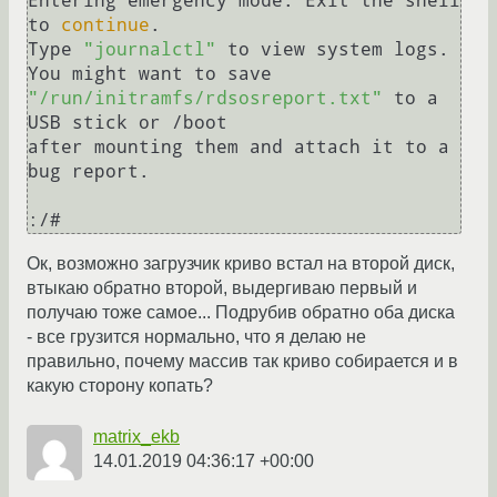
Entering emergency mode. Exit the shell 
to 
continue
. 

Type 
"journalctl"
 to view system logs. 

You might want to save 
"/run/initramfs/rdsosreport.txt"
 to a 
USB stick or /boot 

after mounting them and attach it to a 
bug report. 

Ок, возможно загрузчик криво встал на второй диск,
втыкаю обратно второй, выдергиваю первый и
получаю тоже самое... Подрубив обратно оба диска
- все грузится нормально, что я делаю не
правильно, почему массив так криво собирается и в
какую сторону копать?
matrix_ekb
14.01.2019 04:36:17 +00:00