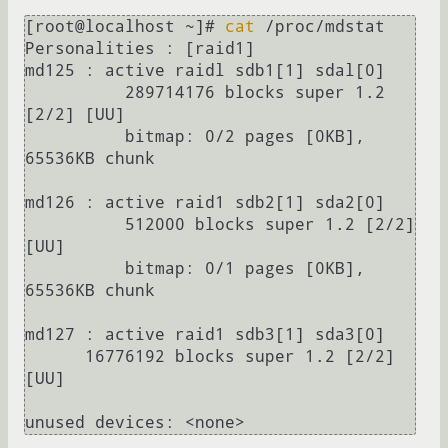
[root@localhost ~]# 
cat
 /proc/mdstat 

Personalities : [raid1] 

md125 : active raidl sdb1[1] sdal[0] 

	  289714176 blocks super 1.2 
[2/2] [UU] 

	  bitmap: 0/2 pages [0KB], 
65536KB chunk 

md126 : active raid1 sdb2[1] sda2[0] 

	  512000 blocks super 1.2 [2/2] 
[UU] 

	  bitmap: 0/1 pages [0KB], 
65536KB chunk 

md127 : active raid1 sdb3[1] sda3[0] 

      16776192 blocks super 1.2 [2/2] 
[UU]
