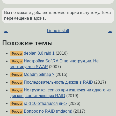
Вы не можете добавлять комментарии в эту тему. Тема
перемещена в архив.
←
Linux-install
→
Похожие темы
debian 8.6 raid 1
(2016)
Форум
Настройка SoftRAID по инструкции. Не
Форум
монтируется SWAP
(2007)
Mdadm bitmap ?
(2015)
Форум
Последовательность дисков в RAID
(2017)
Форум
Не грузится centos при извлечении одного из
Форум
дисков, составляющих RAID
(2019)
raid 10 отвалился диск
(2026)
Форум
Вопрос по RAID (mdadm)
(2017)
Форум