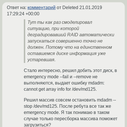
Ответ на:
комментарий
от Deleted
21.01.2019
17:29:24 +00:00
Тут ты как раз смоделировал
ситуацию, при которой
деградировавший RAID автоматически
запускаться совершенно точно не
должен. Потому что на единственном
оставшемся диске информация уже
устаревшая.
Стало интересно, решил добить этот диск, в
emergency mode --fail и --remove не
выполняются, выдает ошибку mdadm:
cannot get array info for /dev/md125.
Решил массив совсем остановить mdadm --
stop /dev/md125. После ребута все так же
emergency mode. Я так понимаю в таком
случае только пересборка массива поможет
загрузиться?