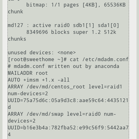
      bitmap: 1/1 pages [4KB], 65536KB 
chunk

md127 : active raid0 sdb1[1] sda1[0]

      8349696 blocks super 1.2 512k 
chunks

unused devices: <none>

[root@sweethome ~]# cat /etc/mdadm.conf

# mdadm.conf written out by anaconda

MAILADDR root

AUTO +imsm +1.x -all

ARRAY /dev/md/centos_root level=raid1 
num-devices=2 
UUID=75a75d6c:05a9d3c8:aae59c64:4435121
d

ARRAY /dev/md/swap level=raid0 num-
devices=2 
UUID=b16e3b4a:782fba52:e99c56f9:5442aa7
4
