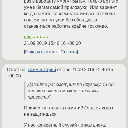
раз в варианту «могут быть». Только вот это
уже к багам самой приложухи. Или вариант
когда память совсем закончилась от слова
совсем, но тут уж и без сбоя диска
становиться работать крайне тоскливо.
anc
★★★★★
21.09.2019 15:46:16 +00:00
Показать ответ
Ссылка
Ответ на:
комментарий
от anc
21.09.2019 15:46:16
+00:00
Давайте рассмотрим по другому. Сбой
планки памяти может к такому
привести?
Причем тут планка памяти? От всех угроз
не защитишься.
У нас конкретный случай - отказ диска,