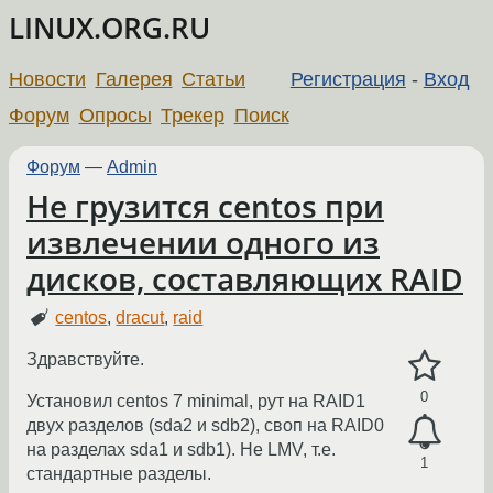
LINUX.ORG.RU
Новости
Галерея
Статьи
Регистрация
-
Вход
Форум
Опросы
Трекер
Поиск
Форум
—
Admin
Не грузится centos при
извлечении одного из
дисков, составляющих RAID
centos
,
dracut
,
raid
Здравствуйте.
0
Установил centos 7 minimal, рут на RAID1
двух разделов (sda2 и sdb2), своп на RAID0
на разделах sda1 и sdb1). Не LMV, т.е.
1
стандартные разделы.