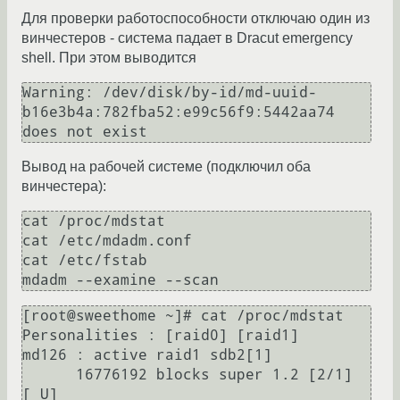
Для проверки работоспособности отключаю один из
винчестеров - система падает в Dracut emergency
shell. При этом выводится
Warning: /dev/disk/by-id/md-uuid-
b16e3b4a:782fba52:e99c56f9:5442aa74 
Вывод на рабочей системе (подключил оба
винчестера):
cat /proc/mdstat

cat /etc/mdadm.conf

cat /etc/fstab

[root@sweethome ~]# cat /proc/mdstat

Personalities : [raid0] [raid1]

md126 : active raid1 sdb2[1]

      16776192 blocks super 1.2 [2/1] 
[_U]
