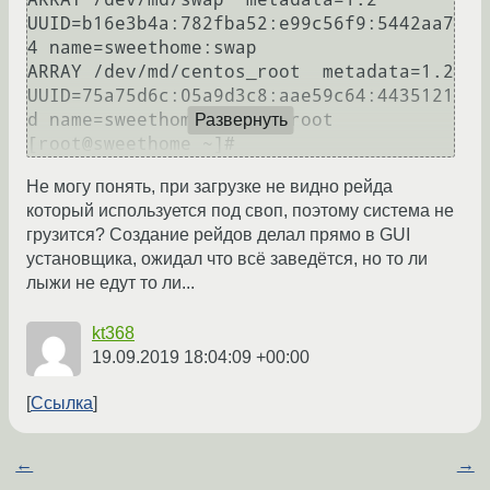
UUID=b16e3b4a:782fba52:e99c56f9:5442aa7
4 name=sweethome:swap

ARRAY /dev/md/centos_root  metadata=1.2 
UUID=75a75d6c:05a9d3c8:aae59c64:4435121
d name=sweethome:centos_root

Развернуть
Не могу понять, при загрузке не видно рейда
который используется под своп, поэтому система не
грузится? Создание рейдов делал прямо в GUI
установщика, ожидал что всё заведётся, но то ли
лыжи не едут то ли...
kt368
19.09.2019 18:04:09 +00:00
Ссылка
←
→