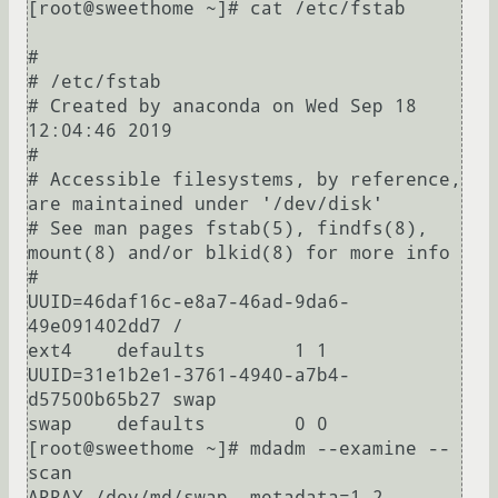
[root@sweethome ~]# cat /etc/fstab

#

# /etc/fstab

# Created by anaconda on Wed Sep 18 
12:04:46 2019

#

# Accessible filesystems, by reference, 
are maintained under '/dev/disk'

# See man pages fstab(5), findfs(8), 
mount(8) and/or blkid(8) for more info

#

UUID=46daf16c-e8a7-46ad-9da6-
49e091402dd7 /                       
ext4    defaults        1 1

UUID=31e1b2e1-3761-4940-a7b4-
d57500b65b27 swap                    
swap    defaults        0 0

[root@sweethome ~]# mdadm --examine --
scan

ARRAY /dev/md/swap  metadata=1.2 