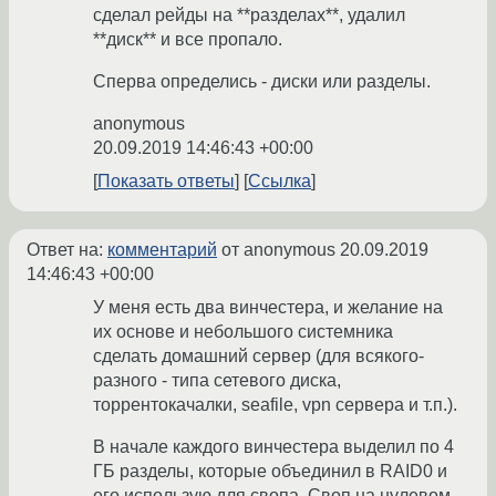
сделал рейды на **разделах**, удалил
**диск** и все пропало.
Сперва определись - диски или разделы.
anonymous
20.09.2019 14:46:43 +00:00
Показать ответы
Ссылка
Ответ на:
комментарий
от anonymous
20.09.2019
14:46:43 +00:00
У меня есть два винчестера, и желание на
их основе и небольшого системника
сделать домашний сервер (для всякого-
разного - типа сетевого диска,
торрентокачалки, seafile, vpn сервера и т.п.).
В начале каждого винчестера выделил по 4
ГБ разделы, которые объединил в RAID0 и
его использую для свопа. Своп на нулевом