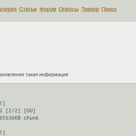
алерея
Статьи
Форум
Опросы
Трекер
Поиск
становления такая информация
]

]
