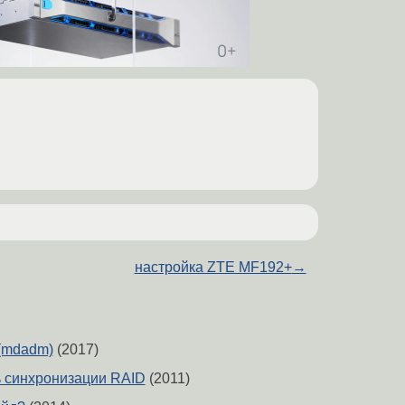
настройка ZTE MF192+
→
(mdadm)
(2017)
ь синхронизации RAID
(2011)