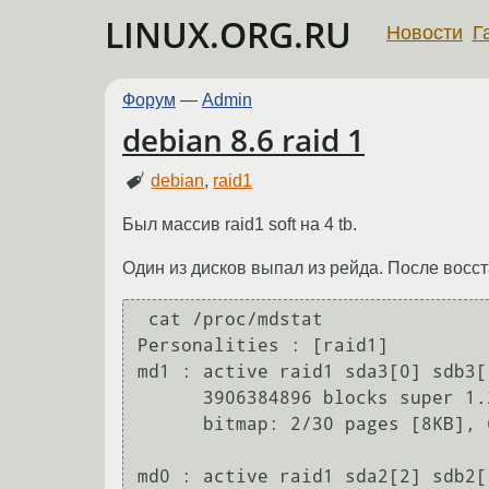
LINUX.ORG.RU
Новости
Г
Форум
—
Admin
debian 8.6 raid 1
debian
,
raid1
Был массив raid1 soft на 4 tb.
Один из дисков выпал из рейда. После вос
 cat /proc/mdstat

Personalities : [raid1]

md1 : active raid1 sda3[0] sdb3[1
      3906384896 blocks super 1.2 [2/2] [UU]

      bitmap: 2/30 pages [8KB], 65536KB chunk

md0 : active raid1 sda2[2] sdb2[1