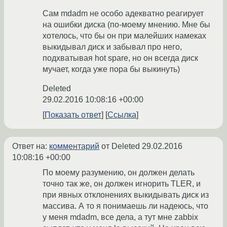
Сам mdadm не особо адекватно реагирует
на ошибки диска (по-моему мнению. Мне бы
хотелось, что бы он при малейших намеках
выкидывал диск и забывал про него,
подхватывая hot spare, но он всегда диск
мучает, когда уже пора бы выкинуть)
Deleted
29.02.2016 10:08:16 +00:00
Показать ответ
Ссылка
Ответ на:
комментарий
от Deleted
29.02.2016
10:08:16 +00:00
По моему разумению, он должен делать
точно так же, он должен игнорить TLER, и
при явных отклонениях выкидывать диск из
массива. А то я понимаешь ли надеюсь, что
у меня mdadm, все дела, а тут мне zabbix