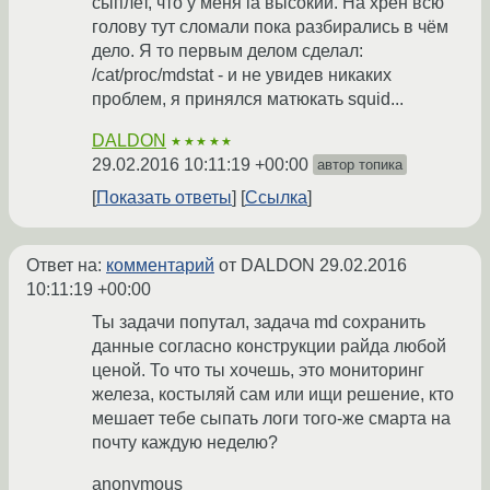
сыплет, что у меня la высокий. На хрен всю
голову тут сломали пока разбирались в чём
дело. Я то первым делом сделал:
/cat/proc/mdstat - и не увидев никаких
проблем, я принялся матюкать squid...
DALDON
★★★★★
29.02.2016 10:11:19 +00:00
автор топика
Показать ответы
Ссылка
Ответ на:
комментарий
от DALDON
29.02.2016
10:11:19 +00:00
Ты задачи попутал, задача md сохранить
данные согласно конструкции райда любой
ценой. То что ты хочешь, это мониторинг
железа, костыляй сам или ищи решение, кто
мешает тебе сыпать логи того-же смарта на
почту каждую неделю?
anonymous