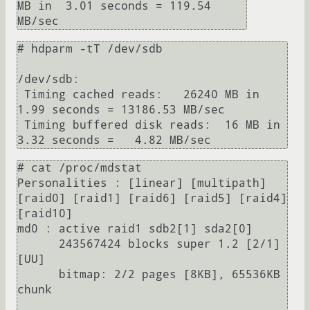
MB in  3.01 seconds = 119.54 
# hdparm -tT /dev/sdb

/dev/sdb:

 Timing cached reads:   26240 MB in  
1.99 seconds = 13186.53 MB/sec

 Timing buffered disk reads:  16 MB in  
# cat /proc/mdstat

Personalities : [linear] [multipath] 
[raid0] [raid1] [raid6] [raid5] [raid4] 
[raid10]

md0 : active raid1 sdb2[1] sda2[0]

      243567424 blocks super 1.2 [2/1] 
[UU]

      bitmap: 2/2 pages [8KB], 65536KB 
chunk
