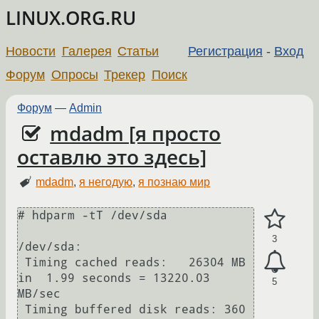
LINUX.ORG.RU
Новости
Галерея
Статьи
Регистрация
-
Вход
Форум
Опросы
Трекер
Поиск
Форум
—
Admin
mdadm [я просто
оставлю это здесь]
mdadm
,
я негодую
,
я познаю мир
# hdparm -tT /dev/sda

3
/dev/sda:

 Timing cached reads:   26304 MB 
in  1.99 seconds = 13220.03 
5
MB/sec

 Timing buffered disk reads: 360 