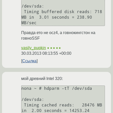
/dev/sda:

 Timing buffered disk reads: 718 
MB in  3.01 seconds = 238.90 
Правда ето не ocz4, а говнокингстон на
говноSSF
vasily_pupkin
★★★★★
30.03.2013 08:13:55 +00:00
Ссылка
мой древний Intel 320:
nona ~ # hdparm -tT /dev/sda

/dev/sda:

 Timing cached reads:   28476 MB 
in  2.00 seconds = 14253.24 