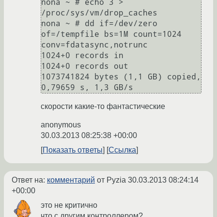
nona ~ # echo 3 > 
/proc/sys/vm/drop_caches

nona ~ # dd if=/dev/zero 
of=/tempfile bs=1M count=1024 
conv=fdatasync,notrunc

1024+0 records in

1024+0 records out

1073741824 bytes (1,1 GB) copied, 
скорости какие-то фантастические
anonymous
30.03.2013 08:25:38 +00:00
Показать ответы
Ссылка
Ответ на:
комментарий
от Pyzia
30.03.2013 08:24:14
+00:00
это не критично
что с другим контроллером?