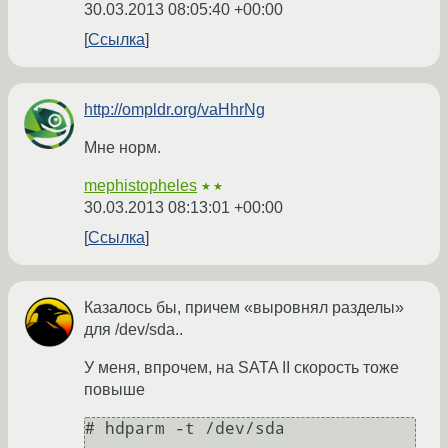
30.03.2013 08:05:40 +00:00
Ссылка
http://ompldr.org/vaHhrNg
Мне норм.
mephistopheles
★★
30.03.2013 08:13:01 +00:00
Ссылка
Казалось бы, причем «выровнял разделы»
для /dev/sda..
У меня, впрочем, на SATA II скорость тоже
повыше
# hdparm -t /dev/sda
