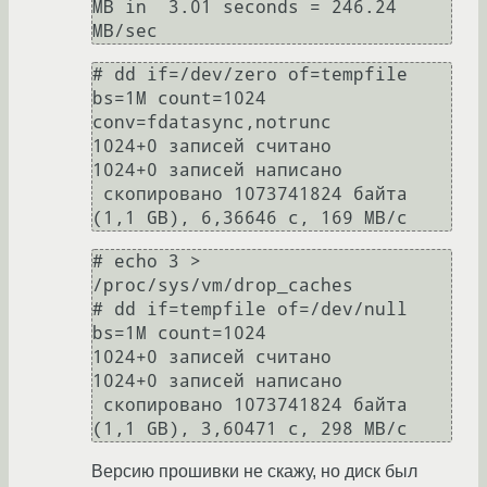
MB in  3.01 seconds = 246.24 
MB/sec
# dd if=/dev/zero of=tempfile 
bs=1M count=1024 
conv=fdatasync,notrunc

1024+0 записей считано

1024+0 записей написано

 скопировано 1073741824 байта 
(1,1 GB), 6,36646 c, 169 MB/c
# echo 3 > 
/proc/sys/vm/drop_caches

# dd if=tempfile of=/dev/null 
bs=1M count=1024           

1024+0 записей считано

1024+0 записей написано

 скопировано 1073741824 байта 
(1,1 GB), 3,60471 c, 298 MB/c
Версию прошивки не скажу, но диск был