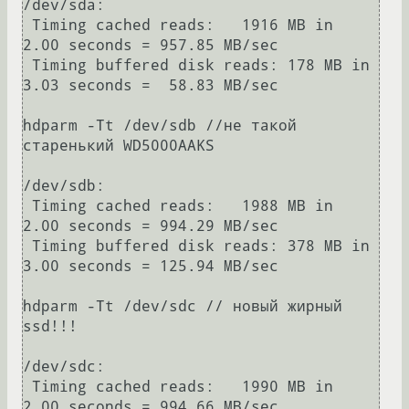
/dev/sda:

 Timing cached reads:   1916 MB in  
2.00 seconds = 957.85 MB/sec

 Timing buffered disk reads: 178 MB in  
3.03 seconds =  58.83 MB/sec

hdparm -Tt /dev/sdb //не такой 
старенький WD5000AAKS

/dev/sdb:

 Timing cached reads:   1988 MB in  
2.00 seconds = 994.29 MB/sec

 Timing buffered disk reads: 378 MB in  
3.00 seconds = 125.94 MB/sec

hdparm -Tt /dev/sdc // новый жирный 
ssd!!!

/dev/sdc:

 Timing cached reads:   1990 MB in  
2.00 seconds = 994.66 MB/sec
