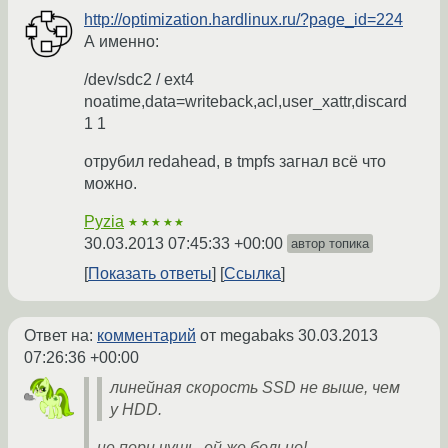
http://optimization.hardlinux.ru/?page_id=224
А именно:
/dev/sdс2 / ext4
noatime,data=writeback,acl,user_xattr,discard
1 1
отрубил redahead, в tmpfs загнал всё что
можно.
Pyzia
★★★★★
30.03.2013 07:45:33 +00:00
автор топика
Показать ответы
Ссылка
Ответ на:
комментарий
от megabaks
30.03.2013
07:26:36 +00:00
линейная скорость SSD не выше, чем
у HDD.
не пори чушь, ей же больно!