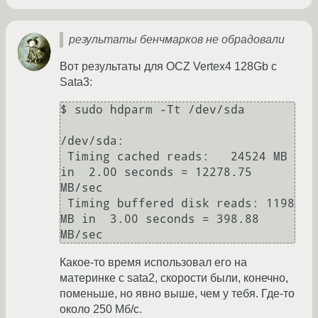
результаты бенчмарков не обрадовали
Вот результаты для OCZ Vertex4 128Gb с
Sata3:
$ sudo hdparm -Tt /dev/sda

/dev/sda:

 Timing cached reads:   24524 MB 
in  2.00 seconds = 12278.75 
MB/sec

 Timing buffered disk reads: 1198 
MB in  3.00 seconds = 398.88 
MB/sec
Какое-то время использовал его на
материнке с sata2, скорости были, конечно,
поменьше, но явно выше, чем у тебя. Где-то
около 250 Мб/с.