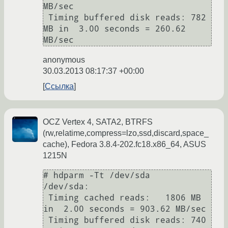
MB/sec

 Timing buffered disk reads: 782 
MB in  3.00 seconds = 260.62 
anonymous
30.03.2013 08:17:37 +00:00
Ссылка
OCZ Vertex 4, SATA2, BTRFS
(rw,relatime,compress=lzo,ssd,discard,space_
cache), Fedora 3.8.4-202.fc18.x86_64, ASUS
1215N
# hdparm -Tt /dev/sda                                    

/dev/sda:

 Timing cached reads:   1806 MB 
in  2.00 seconds = 903.62 MB/sec

 Timing buffered disk reads: 740 