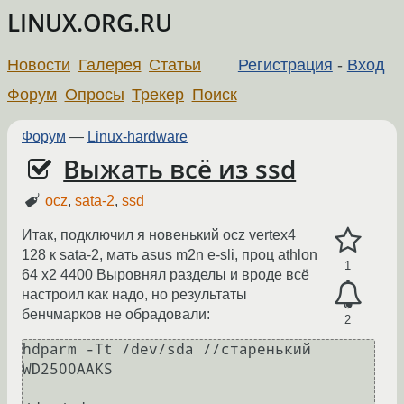
LINUX.ORG.RU
Новости
Галерея
Статьи
Регистрация
-
Вход
Форум
Опросы
Трекер
Поиск
Форум
—
Linux-hardware
Выжать всё из ssd
ocz
,
sata-2
,
ssd
Итак, подключил я новенький ocz vertex4
128 к sata-2, мать asus m2n e-sli, проц athlon
1
64 x2 4400 Выровнял разделы и вроде всё
настроил как надо, но результаты
бенчмарков не обрадовали:
2
hdparm -Tt /dev/sda //старенький 
WD2500AAKS
