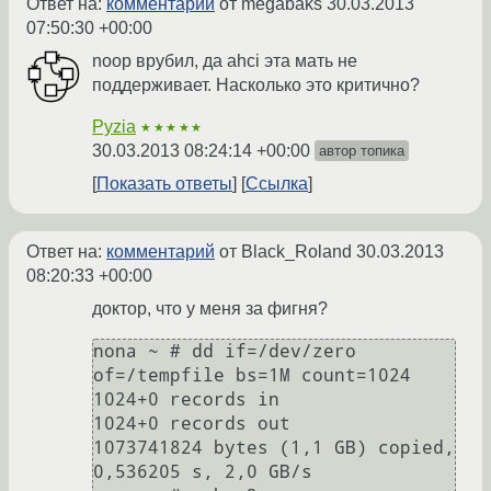
Ответ на:
комментарий
от megabaks
30.03.2013
07:50:30 +00:00
noop врубил, да ahci эта мать не
поддерживает. Насколько это критично?
Pyzia
★★★★★
30.03.2013 08:24:14 +00:00
автор топика
Показать ответы
Ссылка
Ответ на:
комментарий
от Black_Roland
30.03.2013
08:20:33 +00:00
доктор, что у меня за фигня?
nona ~ # dd if=/dev/zero 
of=/tempfile bs=1M count=1024

1024+0 records in

1024+0 records out

1073741824 bytes (1,1 GB) copied, 
0,536205 s, 2,0 GB/s
