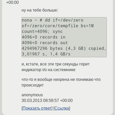
+00:00
ну на тебе больше:
nona ~ # dd if=/dev/zero 
of=/zero/core/tempfile bs=1M 
count=4096; sync

4096+0 records in

4096+0 records out

4294967296 bytes (4,3 GB) copied, 
и, кстати, все эти три секунды горит
индикатор i/o на системнике
что-то я вообще нихрена не понимаю что
происходит
anonymous
30.03.2013 08:58:57 +00:00
Показать ответ
Ссылка