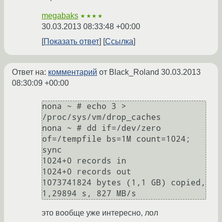
megabaks
★★★★
30.03.2013 08:33:48 +00:00
Показать ответ
Ссылка
Ответ на:
комментарий
от Black_Roland
30.03.2013
08:30:09 +00:00
nona ~ # echo 3 > 
/proc/sys/vm/drop_caches

nona ~ # dd if=/dev/zero 
of=/tempfile bs=1M count=1024; 
sync

1024+0 records in

1024+0 records out

1073741824 bytes (1,1 GB) copied, 
это вообще уже интересно, лол