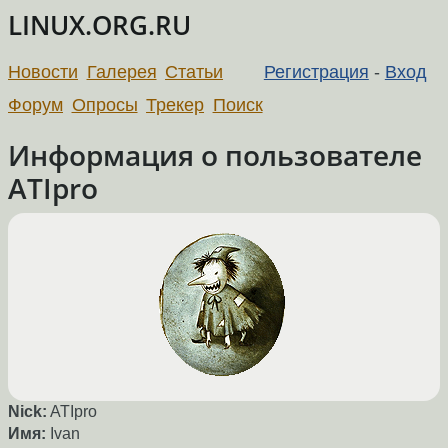
LINUX.ORG.RU
Новости
Галерея
Статьи
Регистрация
-
Вход
Форум
Опросы
Трекер
Поиск
Информация о пользователе
ATIpro
Nick:
ATIpro
Имя:
Ivan