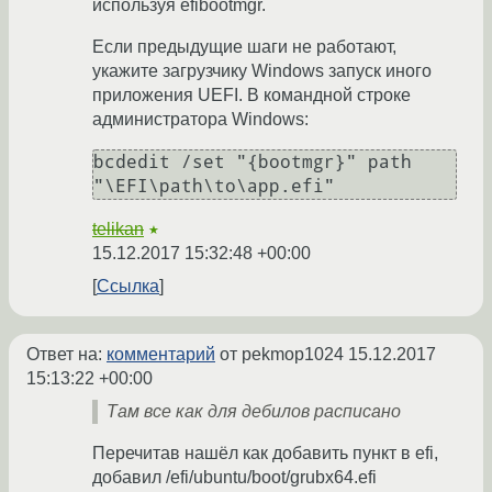
используя efibootmgr.
Если предыдущие шаги не работают,
укажите загрузчику Windows запуск иного
приложения UEFI. В командной строке
администратора Windows:
bcdedit /set "{bootmgr}" path 
"\EFI\path\to\app.efi" 
telikan
★
15.12.2017 15:32:48 +00:00
Ссылка
Ответ на:
комментарий
от pekmop1024
15.12.2017
15:13:22 +00:00
Там все как для дебилов расписано
Перечитав нашёл как добавить пункт в efi,
добавил /efi/ubuntu/boot/grubx64.efi