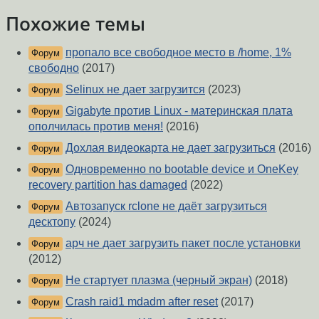
Похожие темы
пропало все свободное место в /home, 1%
Форум
свободно
(2017)
Selinux не дает загрузится
(2023)
Форум
Gigabyte против Linux - материнская плата
Форум
ополчилась против меня!
(2016)
Дохлая видеокарта не дает загрузиться
(2016)
Форум
Одновременно no bootable device и OneKey
Форум
recovery partition has damaged
(2022)
Автозапуск rclone не даёт загрузиться
Форум
десктопу
(2024)
арч не дает загрузить пакет после установки
Форум
(2012)
Не стартует плазма (черный экран)
(2018)
Форум
Crash raid1 mdadm after reset
(2017)
Форум