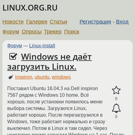
LINUX.ORG.RU
Новости
Галерея
Статьи
Регистрация
-
Вход
Форум
Опросы
Трекер
Поиск
Форум
—
Linux-install
Windows не даёт
загрузить Linux.
inspiron
,
ubuntu
,
windows
Поставил Ubuntu 16.04.3 на Dell inspiron
7567 рядом с Windows 10 home. Всё
0
хорошо, после установки появилось меню
выбора системы. Загрузился Linux,
работает хорошо. После перезагрузился в
0
Windows, тоже работает нормально и сразу
выключил. Потом в Linux и там сидел. Через
некоторое время запустил Windows на 1 час. После