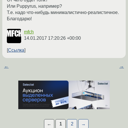
Или Puppyrus, например?
Т.е. надо что-нибудь минималистично-реалистичное.
Благодарю!
mfch
14.01.2017 17:20:26 +00:00
Ссылка
←
→
←
1
2
→