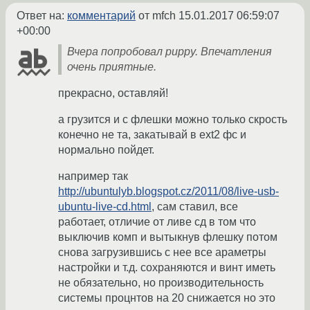
Ответ на:
комментарий
от mfch
15.01.2017 06:59:07
+00:00
Вчера попробовал puppy. Впечатления
очень приятные.
прекрасно, оставляй!
а грузится и с флешки можно только скрость
конечно не та, закатывай в ext2 фс и
нормально пойдет.
например так
http://ubuntulyb.blogspot.cz/2011/08/live-usb-
ubuntu-live-cd.html
, сам ставил, все
работает, отличие от ливе сд в том что
выключив комп и вытыкнув флешку потом
снова загрузившись с нее все араметры
настройки и т.д. сохраняются и винт иметь
не обязательно, но производительность
системы процнтов на 20 снижается но это