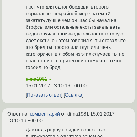
прст что для одног бред для второго
нормально. покрайней мере на екст2
закатать лучше чем он щас бы начал на
бтрфсы или остальные ексты закатывать
недополучая производительности которую
дает екст2. об этом говорил я. ты сказал что
это бред ты просто или глуп или чень
категоричен в любом из этих случаев ты не
прав вот и все притензии птому что то что
говоил не бред
dima1981
★
15.01.2017 13:10:16 +00:00
Показать ответ
Ссылка
Ответ на:
комментарий
от dima1981
15.01.2017
13:10:16 +00:00
Дак ведь puppy по идеи полностью
выгружается в озу, тогда зачем её