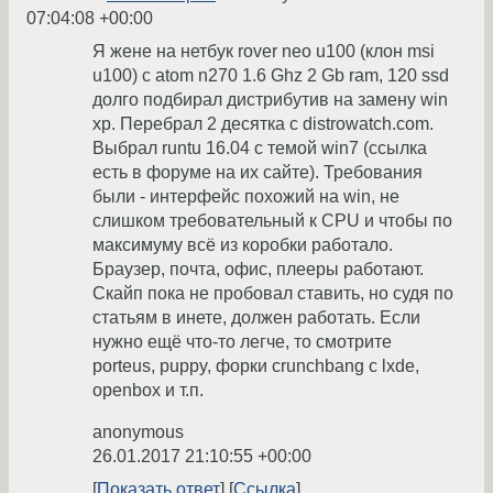
07:04:08 +00:00
Я жене на нетбук rover neo u100 (клон msi
u100) c atom n270 1.6 Ghz 2 Gb ram, 120 ssd
долго подбирал дистрибутив на замену win
xp. Перебрал 2 десятка с distrowatch.com.
Выбрал runtu 16.04 c темой win7 (ссылка
есть в форуме на их сайте). Требования
были - интерфейс похожий на win, не
слишком требовательный к CPU и чтобы по
максимуму всё из коробки работало.
Браузер, почта, офис, плееры работают.
Скайп пока не пробовал ставить, но судя по
статьям в инете, должен работать. Если
нужно ещё что-то легче, то смотрите
porteus, puppy, форки crunchbang c lxde,
openbox и т.п.
anonymous
26.01.2017 21:10:55 +00:00
Показать ответ
Ссылка