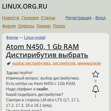
LINUX.ORG.RU
Новости
Галерея
Статьи
Регистрация
-
Вход
Форум
Опросы
Трекер
Поиск
Форум
—
Linux-install
Atom N450, 1 Gb RAM
Дистирибутив выбрать
выбор дистрибутива
,
дистрибутив
,
минимализм
Здравствуйте!
Извечный вопрос: выбор дистрибутива.
0
Есть нетбук на Atom N450 с 1Gb RAM.
Надо сёрфинг и
скайп
.
Какой подобрать дистрибутив?
1
Смотрю в сторону LM xfce LTS (17, 17.1,
17.2, 17.3, 18 и 18.1 beta).
От чего будет толк?