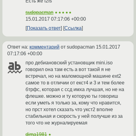
Есть же f2fs
sudopacman
★★★★★
15.01.2017 07:17:06 +00:00
Показать ответ
Ссылка
Ответ на:
комментарий
от sudopacman
15.01.2017
07:17:06 +00:00
про дебиановский установщик mini.iso
говорил она там есть а вот такой я не
встречал, но на маломощной машине ext2
самое то в отличии от екст4 и 3 и тем более
бтрфс, которая с ссд имха лучшая, но не на
флешке. можно и ту которую ты говориш
если уметь я только за, кому что нравится,
но прст хотел сказать что укст2 вполне
стабильная и скорость у ней получше из за
того что не журналируемая
dima1981
★