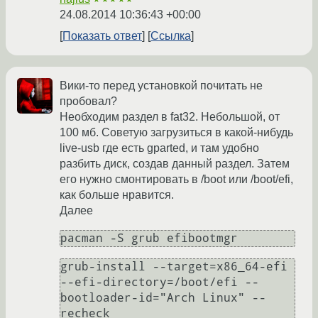
24.08.2014 10:36:43 +00:00
Показать ответ
Ссылка
Вики-то перед установкой почитать не
пробовал?
Необходим раздел в fat32. Небольшой, от
100 мб. Советую загрузиться в какой-нибудь
live-usb где есть gparted, и там удобно
разбить диск, создав данный раздел. Затем
его нужно смонтировать в /boot или /boot/efi,
как больше нравится.
Далее
pacman -S grub efibootmgr
grub-install --target=x86_64-efi 
--efi-directory=/boot/efi --
bootloader-id="Arch Linux" --
recheck