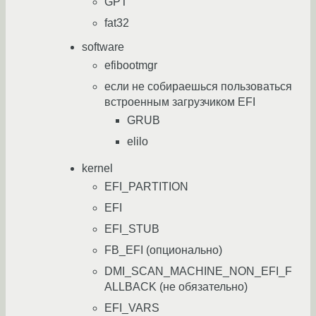
GPT
fat32
software
efibootmgr
если не собираешься пользоваться
встроенным загрузчиком EFI
GRUB
elilo
kernel
EFI_PARTITION
EFI
EFI_STUB
FB_EFI (опционально)
DMI_SCAN_MACHINE_NON_EFI_F
ALLBACK (не обязательно)
EFI_VARS