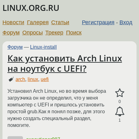
LINUX.ORG.RU
Новости
Галерея
Статьи
Регистрация
-
Вход
Форум
Опросы
Трекер
Поиск
Форум
—
Linux-install
Как установить Arch Linux
на ноутбук с UEFI?
arch
,
linux
,
uefi
Установил Arch Linux, но во время выбора
загрузчика он не определил, что у меня
0
компьютер с UEFI и пришлось установить
простой grub.Как я понял позже, для этого
нужно создать специальный раздел,
1
помогите.