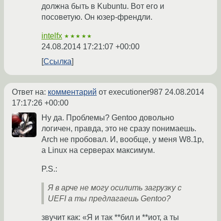
должна быть в Kubuntu. Вот его и
посоветую. Он юзер-френдли.
intelfx
★★★★★
24.08.2014 17:21:07 +00:00
Ссылка
Ответ на:
комментарий
от executioner987
24.08.2014
17:17:26 +00:00
Ну да. Проблемы? Gentoo довольно
логичен, правда, это не сразу понимаешь.
Arch не пробовал. И, вообще, у меня W8.1p,
а Linux на серверах максимум.
P.S.:
Я в арче не могу осилить загрузку с
UEFI а ты предлагаешь Gentoo?
звучит как: «Я и так **бил и **иот, а ты