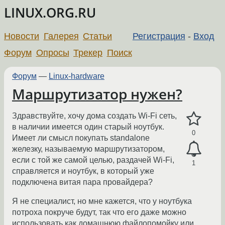
LINUX.ORG.RU
Новости
Галерея
Статьи
Регистрация
-
Вход
Форум
Опросы
Трекер
Поиск
Форум
—
Linux-hardware
Маршрутизатор нужен?
Здравствуйте, хочу дома создать Wi-Fi сеть,
в наличии имеется один старый ноутбук.
0
Имеет ли смысл покупать standalone
железку, называемую маршрутизатором,
если с той же самой целью, раздачей Wi-Fi,
1
справляется и ноутбук, в который уже
подключена витая пара провайдера?
Я не специалист, но мне кажется, что у ноутбука
потроха покруче будут, так что его даже можно
использовать как домашнюю файлопомойку или