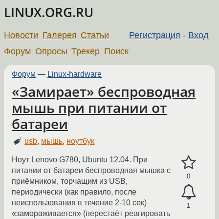
LINUX.ORG.RU
Новости
Галерея
Статьи
Регистрация
-
Вход
Форум
Опросы
Трекер
Поиск
Форум
—
Linux-hardware
«Замирает» беспроводная
мышь при питании от
батареи
usb
,
мышь
,
ноутбук
Ноут Lenovo G780, Ubuntu 12.04. При
питании от батареи беспроводная мышка с
0
приёмником, торчащим из USB,
периодически (как правило, после
неиспользования в течение 2-10 сек)
1
«замораживается» (перестаёт реагировать