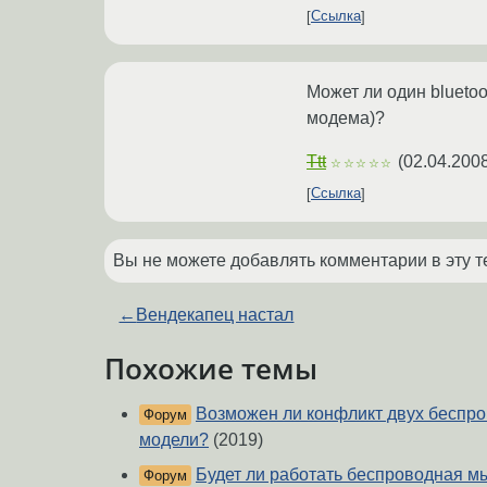
Ссылка
Может ли один blueto
модема)?
Ttt
(
02.04.2008
☆☆☆☆☆
Ссылка
Вы не можете добавлять комментарии в эту т
←
Вендекапец настал
Похожие темы
Возможен ли конфликт двух беспр
Форум
модели?
(2019)
Будет ли работать беспроводная 
Форум