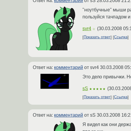
Ответ на:
комментарий
от sS
28.03.2008 21:2
"ноутбучные" мыши р
пользуйся тачпадом и
svr4
(
30.03.2008 05:
☆
Показать ответ
Ссылка
Ответ на:
комментарий
от svr4
30.03.2008 05
Это дело привычки. Н
sS
(
30.03.200
★★★★★
Показать ответ
Ссылка
Ответ на:
комментарий
от sS
30.03.2008 16:2
Я видел как они держа