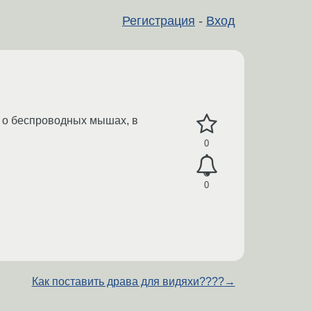
Регистрация
-
Вход
т о беспроводных мышах, в
0
0
Как поставить драва для видяхи????
→