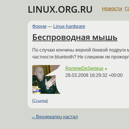
LINUX.ORG.RU
Новости
Г
Форум
—
Linux-hardware
Беспроводная мышь
По случаю кончины верной боевой подруги 
частности bluetooth? Не слишком ли прожор
RommeDeSerieux
★
28.03.2008 16:29:32 +00:00
Ссылка
←
Вендекапец настал