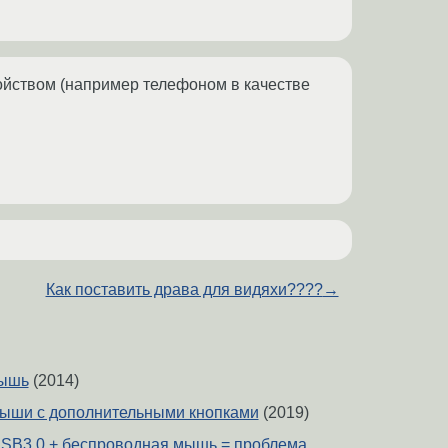
ойством (например телефоном в качестве
Как поставить драва для видяхи????
→
мышь
(2014)
ыши с дополнительными кнопками
(2019)
USB3.0 + беспроводная мышь = проблема