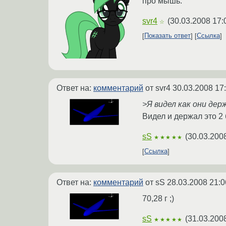
про мышь.
svr4
(
30.03.2008 17:
☆
Показать ответ
Ссылка
Ответ на:
комментарий
от svr4
30.03.2008 17
>Я видел как они дер
Видел и держал это 2
sS
(
30.03.200
★★★★★
Ссылка
Ответ на:
комментарий
от sS
28.03.2008 21:0
70,28 г ;)
sS
(
31.03.200
★★★★★