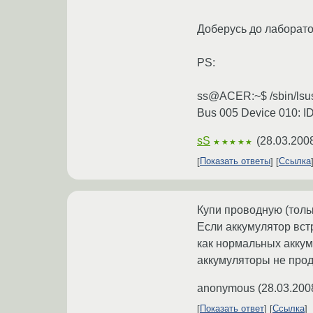
Доберусь до лаборато
PS:
ss@ACER:~$ /sbin/lsus
Bus 005 Device 010: I
sS
(
28.03.200
★★★★★
Показать ответы
Ссылка
Купи проводную (тольк
Если аккумулятор вст
как нормальных аккум
аккумуляторы не прод
anonymous
(
28.03.200
Показать ответ
Ссылка