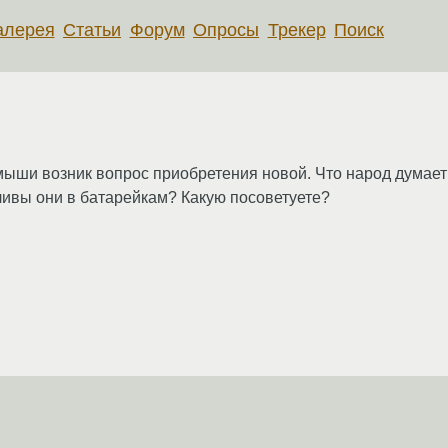
алерея
Статьи
Форум
Опросы
Трекер
Поиск
мыши возник вопрос приобретения новой. Что народ думае
ливы они в батарейкам? Какую посоветуете?