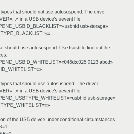
r types that should not use autosuspend. The driver
VER=...» in a USB device's uevent file.
PEND_USBID_BLACKLIST=«usbhid usb-storage»
TYPE_BLACKLIST=«»
hat should use autosuspend. Use lsusb to find out the
ces.
PEND_USBID_WHITELIST=«046d:c025 0123:abcd»
D_WHITELIST=«»
r types that should use autosuspend. The driver
VER=...» in a USB device's uevent file.
PEND_USBTYPE_WHITELIST=«usbhid usb-storage»
TYPE_WHITELIST=«»
ion of the USB deivce under conditional circumstances
B=1
SB=0