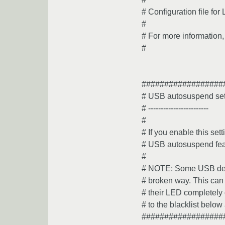
# Configuration file f
#
# For more information
#
##################
# USB autosuspend set
# ------------------------
#
# If you enable this set
# USB autosuspend featu
#
# NOTE: Some USB devic
# broken way. This can
# their LED completely 
# to the blacklist belo
##################