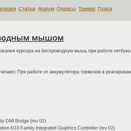
алерея
Статьи
Форум
Опросы
Трекер
Поиск
оводным мышом
ования курсора на беспроводную мышь при работе нетбука 
исчезают. При работе от аккумулятора тормозов в реагирова
ly DMI Bridge (rev 02)
ation N10 Family Integrated Graphics Controller (rev 02)