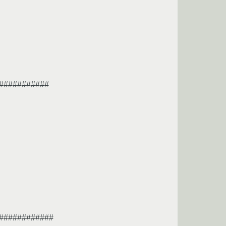
###########
############