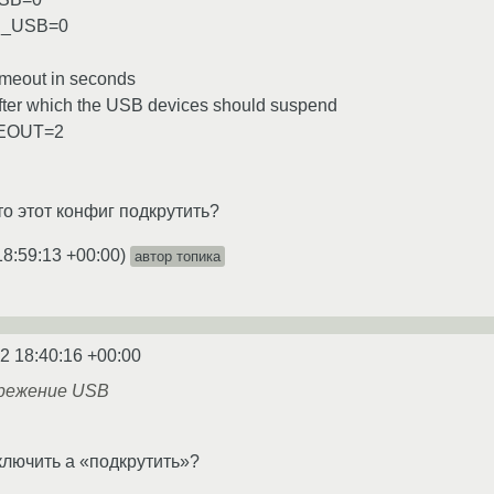
_USB=0
meout in seconds
fter which the USB devices should suspend
EOUT=2
то этот конфиг подкрутить?
18:59:13 +00:00
)
автор топика
2 18:40:16 +00:00
режение USB
ключить а «подкрутить»?