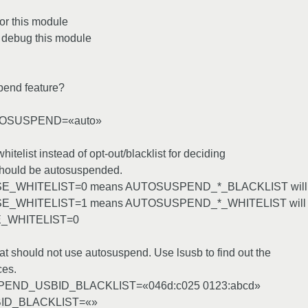
or this module
to debug this module
end feature?
OSUSPEND=«auto»
whitelist instead of opt-out/blacklist for deciding
hould be autosuspended.
_WHITELIST=0 means AUTOSUSPEND_*_BLACKLIST will b
_WHITELIST=1 means AUTOSUSPEND_*_WHITELIST will b
_WHITELIST=0
hat should not use autosuspend. Use lsusb to find out the
ces.
PEND_USBID_BLACKLIST=«046d:c025 0123:abcd»
D_BLACKLIST=«»