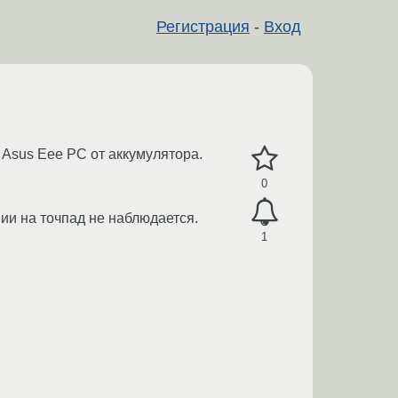
Регистрация
-
Вход
Asus Eee PC от аккумулятора.
0
нии на точпад не наблюдается.
1