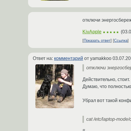
отключи энергосбере
KivApple
(
03.
★★★★★
Показать ответ
Ссылка
Ответ на:
комментарий
от yamakkoo
03.07.20
отключи энергосбер
Действительно, стоит.
Думаю, что полностью 
Убрал вот такой конфи
cat /etc/laptop-mode
#