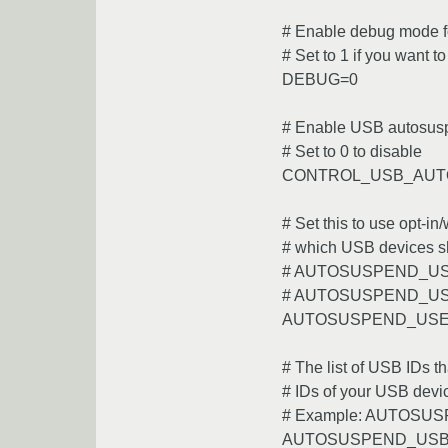
# Enable debug mode f
# Set to 1 if you want 
DEBUG=0
# Enable USB autosusp
# Set to 0 to disable
CONTROL_USB_AUT
# Set this to use opt-in/
# which USB devices s
# AUTOSUSPEND_USE
# AUTOSUSPEND_USE
AUTOSUSPEND_USE
# The list of USB IDs t
# IDs of your USB devi
# Example: AUTOSUS
AUTOSUSPEND_USBI