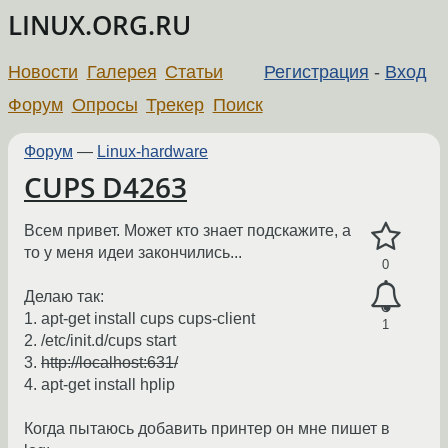
LINUX.ORG.RU
Новости
Галерея
Статьи
Регистрация
-
Вход
Форум
Опросы
Трекер
Поиск
Форум
—
Linux-hardware
CUPS D4263
Всем привет. Может кто знает подскажите, а
то у меня идеи закончились...
0
Делаю так:
1. apt-get install cups cups-client
1
2. /etc/init.d/cups start
3.
http://localhost:631/
4. apt-get install hplip
Когда пытаюсь добавить принтер он мне пишет в