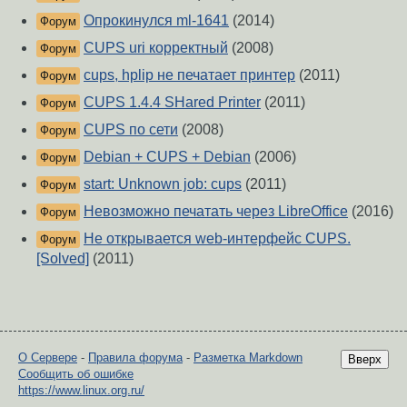
Опрокинулся ml-1641
(2014)
Форум
CUPS uri корректный
(2008)
Форум
cups, hplip не печатает принтер
(2011)
Форум
CUPS 1.4.4 SHared Printer
(2011)
Форум
CUPS по сети
(2008)
Форум
Debian + CUPS + Debian
(2006)
Форум
start: Unknown job: cups
(2011)
Форум
Невозможно печатать через LibreOffice
(2016)
Форум
Не открывается web-интерфейс CUPS.
Форум
[Solved]
(2011)
О Сервере
-
Правила форума
-
Разметка Markdown
Вверх
Сообщить об ошибке
https://www.linux.org.ru/