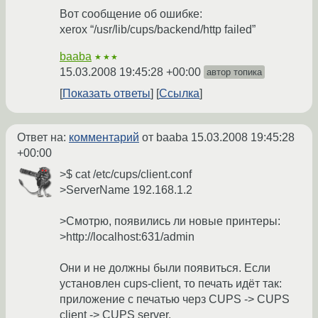
Вот сообщение об ошибке:
xerox “/usr/lib/cups/backend/http failed”
baaba
★★★
15.03.2008 19:45:28 +00:00
автор топика
Показать ответы
Ссылка
Ответ на:
комментарий
от baaba
15.03.2008 19:45:28
+00:00
>$ cat /etc/cups/client.conf
>ServerName 192.168.1.2
>Смотрю, появились ли новые принтеры:
>http://localhost:631/admin
Они и не должны были появиться. Если
установлен cups-client, то печать идёт так:
приложение с печатью черз CUPS -> CUPS
client -> CUPS server.