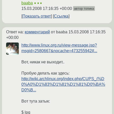
baaba
★★★
15.03.2008 17:16:35 +00:00
автор топика
Показать ответ
Ссылка
Ответ на:
комментарий
от baaba
15.03.2008 17:16:35
+00:00
http://www.linux.org.ru/view-message.jsp?
msgid=2580667&nocache=473255942#...
Вот, никак не выходит..
Пробую делать как здесь:
http://wiki.archlinux.org/index.php/CUPS_(%D
0%A0%D1%83%D1%81%D1%81%D0%BA%
D0%B...
Вот тута затык:
$ lpq