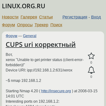
LINUX.ORG.RU
Новости
Галерея
Статьи
Регистрация
-
Вход
Форум
Опросы
Трекер
Поиск
Форум
—
General
CUPS uri корректный
Вот,
xerox "Unable to get printer status (client-error-
0
forbidden)!"
Device URI: ipp://192.168.1.2:631/xerox
0
~$ nmap 192.168.1.2
Starting Nmap 4.20 (
http://insecure.org
) at 2008-03-15
14:01 UTC
Interesting ports on 192.168.1.2: