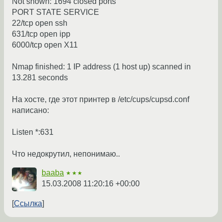
Not shown: 1694 closed ports
PORT STATE SERVICE
22/tcp open ssh
631/tcp open ipp
6000/tcp open X11
Nmap finished: 1 IP address (1 host up) scanned in
13.281 seconds
На хосте, где этот принтер в /etc/cups/cupsd.conf
написано:
Listen *:631
Что недокрутил, непонимаю..
baaba
★★★
15.03.2008 11:20:16 +00:00
Ссылка