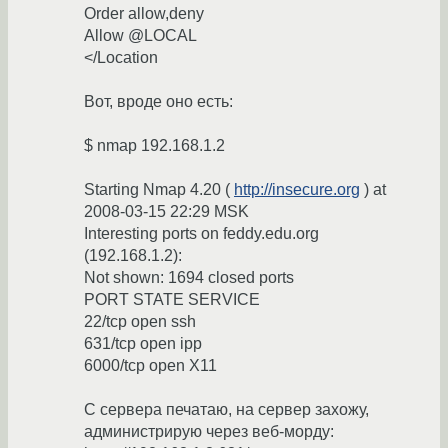
Order allow,deny
Allow @LOCAL
</Location
Вот, вроде оно есть:
$ nmap 192.168.1.2
Starting Nmap 4.20 (
http://insecure.org
) at
2008-03-15 22:29 MSK
Interesting ports on feddy.edu.org
(192.168.1.2):
Not shown: 1694 closed ports
PORT STATE SERVICE
22/tcp open ssh
631/tcp open ipp
6000/tcp open X11
С сервера печатаю, на сервер захожу,
администрирую через веб-морду: