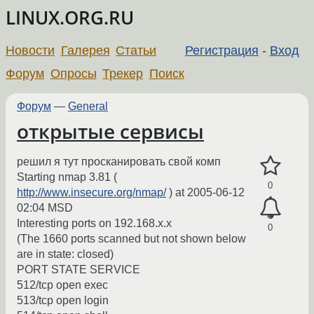
LINUX.ORG.RU
Новости
Галерея
Статьи
Регистрация
-
Вход
Форум
Опросы
Трекер
Поиск
Форум
—
General
открытые сервисы
решил я тут просканировать свой комп
Starting nmap 3.81 (
0
http://www.insecure.org/nmap/
) at 2005-06-12
02:04 MSD
Interesting ports on 192.168.x.x
0
(The 1660 ports scanned but not shown below
are in state: closed)
PORT STATE SERVICE
512/tcp open exec
513/tcp open login