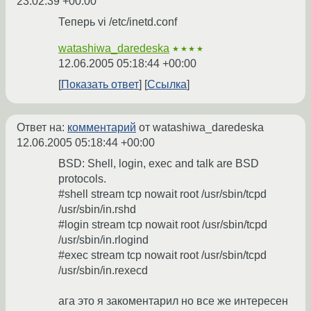
23:02:39 +00:00
Теперь vi /etc/inetd.conf
watashiwa_daredeska
★★★★
12.06.2005 05:18:44 +00:00
Показать ответ
Ссылка
Ответ на:
комментарий
от watashiwa_daredeska
12.06.2005 05:18:44 +00:00
BSD: Shell, login, exec and talk are BSD
protocols.
#shell stream tcp nowait root /usr/sbin/tcpd
/usr/sbin/in.rshd
#login stream tcp nowait root /usr/sbin/tcpd
/usr/sbin/in.rlogind
#exec stream tcp nowait root /usr/sbin/tcpd
/usr/sbin/in.rexecd
ага это я закоментарил но все же интересен