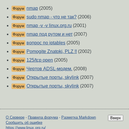
nmap
(2005)
Форум
sudo nmap - что не так?
(2006)
Форум
nmap -v -v linux.org.ru
(2001)
Форум
nmap под рутом и нет
(2007)
Форум
вопрос по iptables
(2005)
Форум
Pomogite Znatoki, PLZ !!
(2002)
Форум
125/tcp open
(2005)
Форум
Чертов ADSL-модем.
(2008)
Форум
Открытые порты, skylink
(2007)
Форум
Открытые порты, skylink
(2007)
Форум
О Сервере
-
Правила форума
-
Разметка Markdown
Вверх
Сообщить об ошибке
https://www.linux.org.ru/