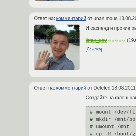
Ответ на:
комментарий
от unanimous
18.08.2
И саспенд и прочие р
timur_dav
(
19.
☆☆☆☆☆
Ссылка
Ответ на:
комментарий
от Deleted
18.08.2011
Создайте на флеш нако
# mount /dev/fl
# mkdir /mnt/boo
# umount /mnt

# cp -R /boot/g