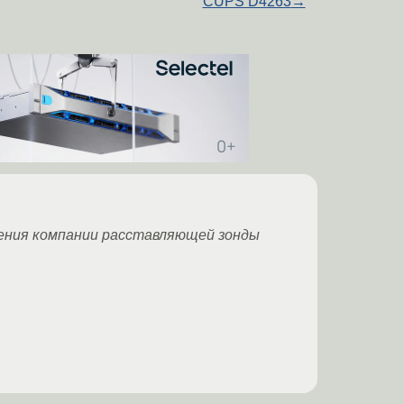
CUPS D4263
→
ения компании расставляющей зонды