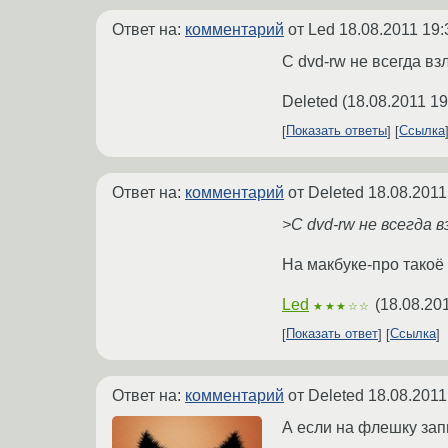
Ответ на:
комментарий
от Led
18.08.2011 19:
С dvd-rw не всегда в
Deleted
(
18.08.2011 19
Показать ответы
Ссылка
Ответ на:
комментарий
от Deleted
18.08.2011
>С dvd-rw не всегда 
На макбуке-про такоё
Led
(
18.08.20
★★★☆☆
Показать ответ
Ссылка
Ответ на:
комментарий
от Deleted
18.08.2011
А если на флешку зап