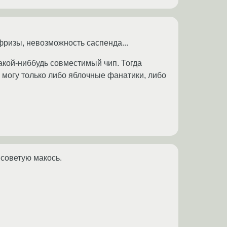
фризы, невозможность саспенда...
какой-ниббудь совместимый чип. Тогда
с могу только либо яблочные фанатики, либо
 советую макось.