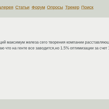
алерея
Статьи
Форум
Опросы
Трекер
Поиск
ий максимум железа сего творения компании расставляющ
наю что на генте все заводится,но 1.5% оптимизации за счет