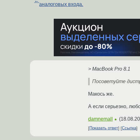
←
аналоговых входа.
> MacBook Pro 8.1
Посоветуйте дистр
Макось же.
А если серьезно, люб
damnemall
(
18.08.20
★
Показать ответ
Ссылка