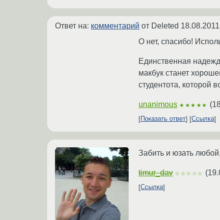
Ответ на:
комментарий
от Deleted
18.08.2011
О нет, спасибо! Испо
Единственная надежда
макбук станет хороше
студентота, которой 
unanimous
(
18
★★★★★
Показать ответ
Ссылка
Забить и юзать любой,
timur_dav
(
19.
☆☆☆☆☆
Ссылка