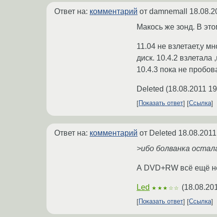
Ответ на:
комментарий
от damnemall
18.08.2
Макось же зонд. В это
11.04 не взлетает,у 
диск. 10.4.2 взлетала
10.4.3 пока не пробо
Deleted
(
18.08.2011 19
Показать ответ
Ссылка
Ответ на:
комментарий
от Deleted
18.08.2011
>ибо болванка остал
А DVD+RW всё ещё н
Led
(
18.08.20
★★★☆☆
Показать ответ
Ссылка