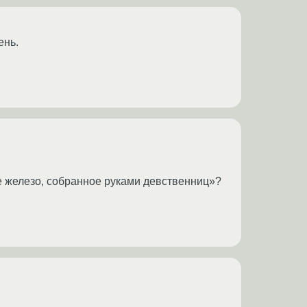
ень.
е железо, собранное руками девственниц»?