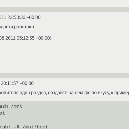
011 22:53:30 +00:00
адости работают.
08.2011 05:12:55 +00:00
)
 20:11:57 +00:00
пителе один раздел, создайте на нём фс по вкусу, к примеру
ash /mnt

t

rub/ -R /mnt/boot
