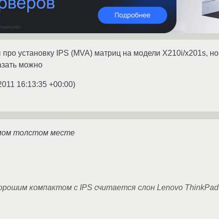
ы про установку IPS (MVA) матриц на модели X210i/x201s, н
азать можно
2011 16:13:35 +00:00
)
мом толстом месте
хорошим компактом с IPS считается слон Lenovo ThinkPa