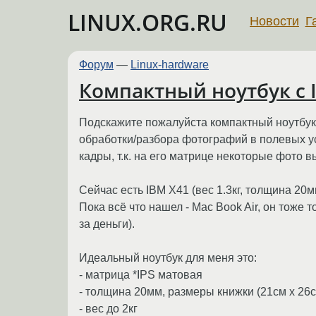
LINUX.ORG.RU
Новости
Г
Форум
—
Linux-hardware
Компактный ноутбук с 
Подскажите пожалуйста компактный ноутбук 
обработки/разбора фотографий в полевых у
кадры, т.к. на его матрице некоторые фото
Сейчас есть IBM X41 (вес 1.3кг, толщина 20м
Пока всё что нашел - Mac Book Air, он тоже
за деньги).
Идеальный ноутбук для меня это:
- матрица *IPS матовая
- толщина 20мм, размеры книжки (21см x 26с
- вес до 2кг