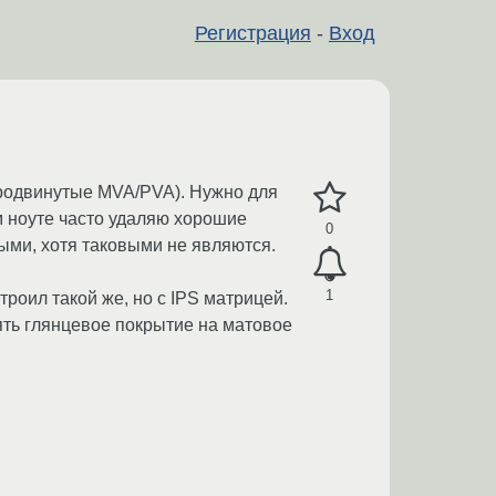
Регистрация
-
Вход
продвинутые MVA/PVA). Нужно для
м ноуте часто удаляю хорошие
0
ыми, хотя таковыми не являются.
1
троил такой же, но с IPS матрицей.
нять глянцевое покрытие на матовое