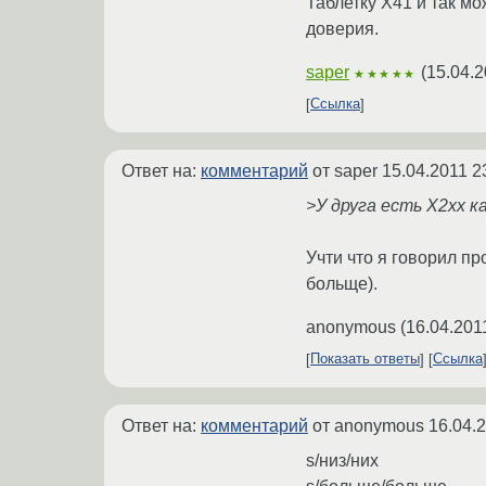
Таблетку X41 и так м
доверия.
saper
(
15.04.2
★★★★★
Ссылка
Ответ на:
комментарий
от saper
15.04.2011 2
>У друга есть X2xx 
Учти что я говорил пр
больще).
anonymous
(
16.04.201
Показать ответы
Ссылка
Ответ на:
комментарий
от anonymous
16.04.
s/низ/них