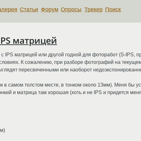
алерея
Статьи
Форум
Опросы
Трекер
Поиск
IPS матрицей
с IPS матрицей или другой годной для фоторабот (S-IPS, 
словиях. К сожалению, при разборе фотографий на текуще
 выглядят пересвеченными или наоборот недоэкспонированн
м в самом толстом месте, в тонком около 13мм). Меня бы ус
 тонкий и матрица там хорошая (хоть и не IPS и придется ме
м)