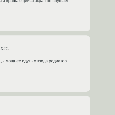
ности вращающийся экран не внушает
 X41.
роцы мощнее идут - отсюда радиатор