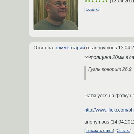
Vit
(
13.04.201
★★★★★
Ссылка
Ответ на:
комментарий
от anonymous
13.04.
>>толщина 20мм в с
Гугль говорит 26.9
Наткнулся на фотку н
http://www.flickr.com/
anonymous
(
14.04.201
Показать ответ
Ссылка