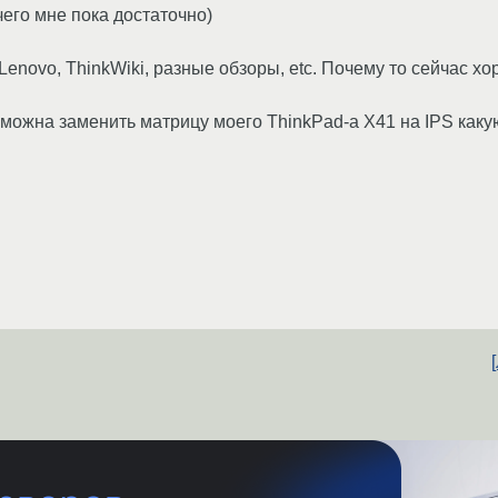
 чего мне пока достаточно)
Lenovo, ThinkWiki, разные обзоры, etc. Почему то сейчас х
зможна заменить матрицу моего ThinkPad-а X41 на IPS каку