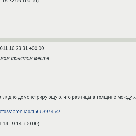
1 16:32:06 +00:00
)
2011 16:23:31 +00:00
амом толстом месте
аглядно демонстрирующую, что разницы в толщине между x41
photos/aaronliao/4566897454/
1 14:19:14 +00:00
)