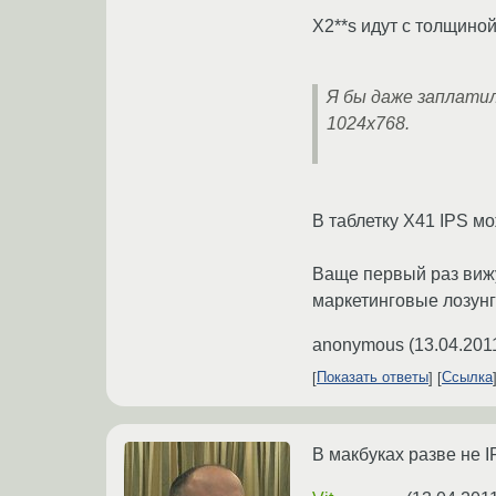
X2**s идут с толщиной
Я бы даже заплатил
1024x768.
В таблетку X41 IPS мо
Ваще первый раз вижу
маркетинговые лозунг
anonymous
(
13.04.201
Показать ответы
Ссылка
В макбуках разве не I