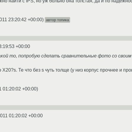
ожно найти с IPS, но уж больно она толстая, да и по надеж
011 23:20:42 +00:00
)
автор топика
3:19:53 +00:00
какой то, попробую сделать сравнительные фото со своим
о X20?s. Те что без s чуть толще (у низ корпус прочнее и п
1 01:20:02 +00:00
)
2011 01:20:02 +00:00