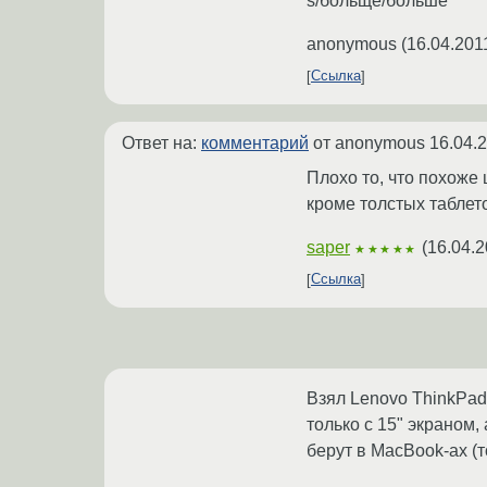
s/больще/больше
anonymous
(
16.04.201
Ссылка
Ответ на:
комментарий
от anonymous
16.04.
Плохо то, что похоже ш
кроме толстых таблето
saper
(
16.04.2
★★★★★
Ссылка
Взял Lenovo ThinkPad
только с 15" экраном,
берут в MacBook-ах (т