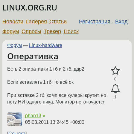
LINUX.ORG.RU
Новости
Галерея
Статьи
Регистрация
-
Вход
Форум
Опросы
Трекер
Поиск
Форум
—
Linux-hardware
Оперативка
Есть 2 опиративки 1 гб и 2 гб, ддр2
0
Если вставлять 1 гб, то всё ок
При вставке 2 гб, комп все кулеры крутит, но
1
нету НИ одного пика, Монитор не ключается
phan13
★
05.03.2011 13:24:45 +00:00
Ссылка