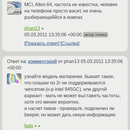
MCI, Atlon 64, частота не известна, человек
на телефоне просто висит, не очень
разберающиййся в компах
phan13
★
05.03.2011 13:35:06 +00:00
автор топика
Показать ответ
Ссылка
Ответ на:
комментарий
от phan13
05.03.2011 13:35:06
+00:00
узнайте модель материнки. бывает такое,
что плашки по 2г не поддерживаются
чипсетом (н-р intel 945GC). или другой
вариант - мать не может выставить частоты,
хотя это менее вероятно.
и насчет пиков - проверьте, подключен ли
beeper, он может дать некую информацию
fads
★★