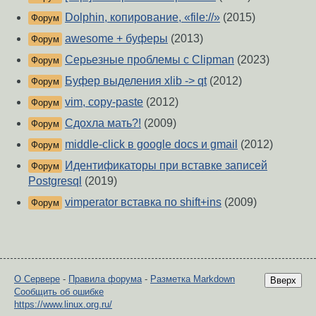
Dolphin, копирование, «file://»
(2015)
Форум
awesome + буферы
(2013)
Форум
Серьезные проблемы с Clipman
(2023)
Форум
Буфер выделения xlib -> qt
(2012)
Форум
vim, copy-paste
(2012)
Форум
Сдохла мать?!
(2009)
Форум
middle-click в google docs и gmail
(2012)
Форум
Идентификаторы при вставке записей
Форум
Postgresql
(2019)
vimperator вставка по shift+ins
(2009)
Форум
О Сервере
-
Правила форума
-
Разметка Markdown
Вверх
Сообщить об ошибке
https://www.linux.org.ru/