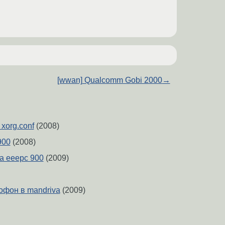
[wwan] Qualcomm Gobi 2000
→
xorg.conf
(2008)
900
(2008)
а eeepc 900
(2009)
офон в mandriva
(2009)