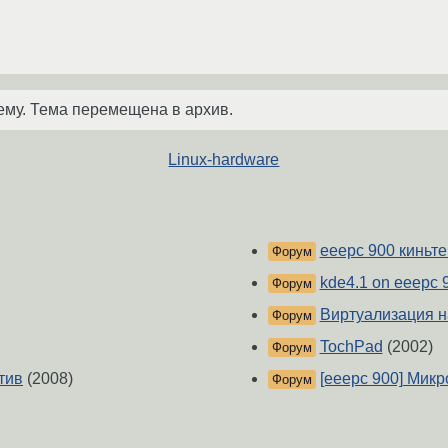
ему. Тема перемещена в архив.
Linux-hardware
eeepc 900 киньте 
Форум
kde4.1 on eeepc 
Форум
Виртуализация н
Форум
TochPad
(2002)
Форум
тив
(2008)
[eeepc 900] Микр
Форум