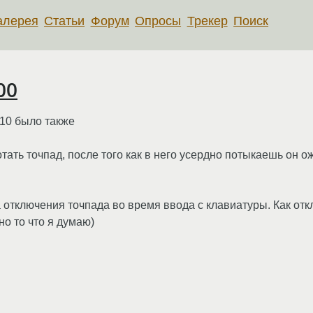
алерея
Статьи
Форум
Опросы
Трекер
Поиск
00
.10 было также
ать точпад, после того как в него усердно потыкаешь он ож
а отключения точпада во время ввода с клавиатуры. Как от
но то что я думаю)