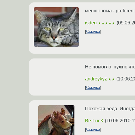
меню гнома - preferen
isden
(
09.06.2
★★★★★
Ссылка
Не помогло, нужно чт
andreykyz
(
10.06.2
★★
Ссылка
Похожая беда. Иногда
Be-LucK
(
10.06.2010 1
Ссылка