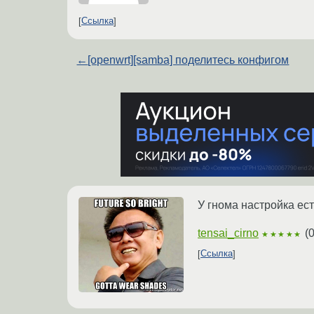
Ссылка
←
[openwrt][samba] поделитесь конфигом
У гнома настройка ест
tensai_cirno
(
0
★★★★★
Ссылка