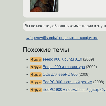
Вы не можете добавлять комментарии в эту т
←
[openwrt][samba] поделитесь конфигом
Похожие темы
eeepc 900, ubuntu 8.10
(2009)
Форум
Eeepc 900 и клавиатура
(2009)
Форум
ОСь для eeePC 900
(2008)
Форум
EeePC 900 + спящий режим
(2008)
Форум
EeePC 900 + нормальный дистрибу
Форум