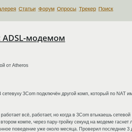
алерея
Статьи
Форум
Опросы
Трекер
Поиск
с ADSL-модемом
й от Atheros
В сетевуху 3Com подключён другой комп, который по NAT им
 работает всё, работает, но когда в 3Com втыкаешь сетево
втором компе, через пару-тройку секунд на модеме гаснет 
анное поведение уже около месяца. Проверил последние 3 