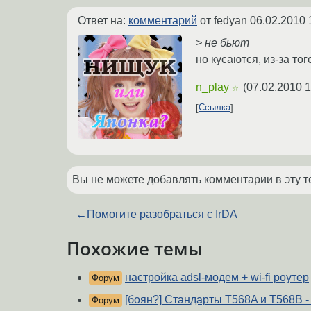
Ответ на:
комментарий
от fedyan
06.02.2010 
> не бьют
но кусаются, из-за то
n_play
(
07.02.2010 1
☆
Ссылка
Вы не можете добавлять комментарии в эту т
←
Помогите разобраться с IrDA
Похожие темы
настройка adsl-модем + wi-fi роутер
Форум
[боян?] Стандарты T568A и T568B - 
Форум