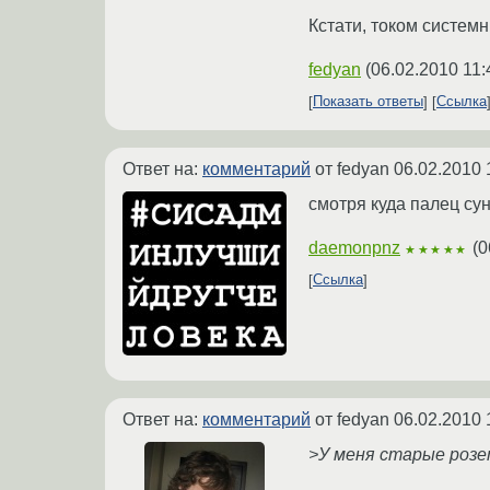
Кстати, током системн
fedyan
(
06.02.2010 11:
Показать ответы
Ссылка
Ответ на:
комментарий
от fedyan
06.02.2010 
смотря куда палец сун
daemonpnz
(
0
★★★★★
Ссылка
Ответ на:
комментарий
от fedyan
06.02.2010 
>У меня старые розе