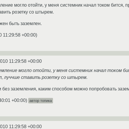
ление могло отойти, у меня системник начал током бится, п
авить розетку со штырем.
жен быть заземлен.
0 11:29:58 +00:00
)
2010 11:29:58 +00:00
земление могло отойти, у меня системник начал током б
л, луччше ставить розетку со штырем.
и без заземления, каким способом можно попробовать зазе
40:01 +00:00
)
автор топика
2010 11:29:58 +00:00