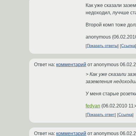
Как уже сказали зазем
недоходил, луччше ст
Второй комп тоже дол
anonymous
(
06.02.201
Показать ответы
Ссылка
Ответ на:
комментарий
от anonymous
06.02.
> Как уже сказали за
заземления недоходи
У меня старые розетк
fedyan
(
06.02.2010 11:
Показать ответ
Ссылка
Ответ на:
комментарий
от anonymous
06.02.