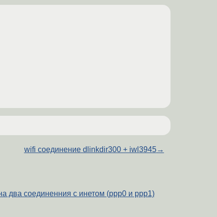
wifi соединение dlinkdir300 + iwl3945
→
а два соединенния с инетом (ppp0 и ppp1)