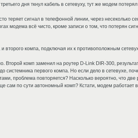
 третьего дня ткнул кабель в сетевуху, тут же модем потеря
сто теряет сигнал в телефонной линии, через несеколько се
 логах модема всё чисто, кроме записи о том, что потерян си
и второго компа, подключая их к противоположным сетевуха
. Второй комп заменил на роутер D-Link DIR-300, результа
до системника первого компа. Но если дело в сетевухе, поч
ами, проблема повторяется? Насколько вероятно, что две 
е сам по сути автономный комп? Кстати, модем работает в