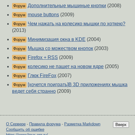
Дополнительные мышиные кнопки
(2008)
Форум
mouse buttons
(2009)
Форум
Чем нажать на колесико мышки по хоткею?
Форум
(2013)
Минимизация окна в KDE
(2004)
Форум
Мышка со можеством кнопок
(2003)
Форум
Firefox + RSS
(2009)
Форум
колесико не пашет на новом ядре
(2005)
Форум
Глюк FireFox
(2007)
Форум
[хочется поиграть]В 3D приложениях мышка
Форум
ведет себя странно
(2009)
О Сервере
-
Правила форума
-
Разметка Markdown
Вверх
Сообщить об ошибке
https://www.linux.org.ru/