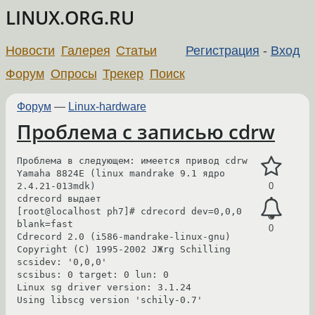
LINUX.ORG.RU
Новости
Галерея
Статьи
Регистрация
-
Вход
Форум
Опросы
Трекер
Поиск
Форум
—
Linux-hardware
Проблема с записью cdrw
Проблема в следующем: имеется привод cdrw 
Yamaha 8824E (linux mandrake 9.1 ядро 
2.4.21-013mdk)

0
cdrecord выдает 

[root@localhost ph7]# cdrecord dev=0,0,0 
blank=fast 

0
Cdrecord 2.0 (i586-mandrake-linux-gnu) 
Copyright (C) 1995-2002 JЖrg Schilling

scsidev: '0,0,0'

scsibus: 0 target: 0 lun: 0

Linux sg driver version: 3.1.24

Using libscg version 'schily-0.7'
