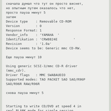
сначала думал что тут он просто виснет, 
но опытным путем оказалось что нет, 
просто пауза минут 5 

затем

Device type    : Removable CD-ROM

Version        : 0

Response Format: 1

Vendor_info    : 'YAMAHA  '

Identifikation : 'CRW8824E        '

Revision       : '1.0a'

Device seems to be: Generic mmc CD-RW.

Еще пауза минут 10

Using generic SCSI-3/mmc CD-R driver 
(mmc_cdr).

Driver flags   : MMC SWABAUDIO

Supported modes: TAO PACKET SAO SAO/R96P 
SAO/R96R RAW/R96R

снова пауза минут 5

Starting to write CD/DVD at speed 4 in 
real BLANK mode for single session.
