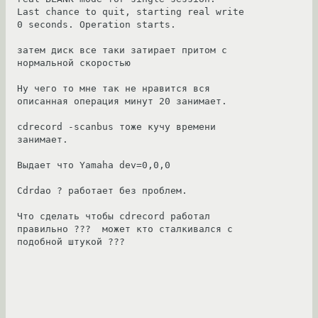
Last chance to quit, starting real write    
0 seconds. Operation starts.

затем диск все таки затирает притом с 
нормальной скоростью

Ну чего то мне так не нравится вся 
описанная операция минут 20 занимает.

cdrecord -scanbus тоже кучу времени 
занимает.

Выдает что Yamaha dev=0,0,0

Cdrdao ? работает без проблем.

Что сделать чтобы cdrecord работал 
правильно ???  может кто сталкивался с 
подобной штукой ??? 
