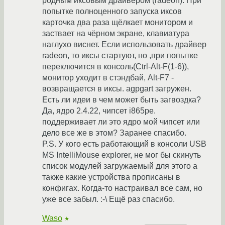
родным иксовым драйвером (radeon). При
попытке полноценного запуска иксов
карточка два раза щёлкает монитором и
заствает на чёрном экране, клавиатура
наглухо виснет. Если использовать драйвер
radeon, то иксы стартуют, но ,при попытке
переключится в консоль(Ctrl-Alt-F(1-6)),
монитор уходит в стэндбай, Alt-F7 -
возвращается в иксы. agpgart загружен.
Есть ли идеи в чем может быть загвоздка?
Да, ядро 2.4.22, чипсет i865pe.
поддерживает ли это ядро мой чипсет или
дело все же в этом? Заранее спасибо.
P.S. У кого есть работающий в консоли USB
MS IntelliMouse explorer, не мог бы скинуть
список модулей загружаемый для этого а
также какие устройства прописаны в
конфигах. Когда-то настраивал все сам, но
уже все забыл. :-\ Ещё раз спасибо.
Waso
★