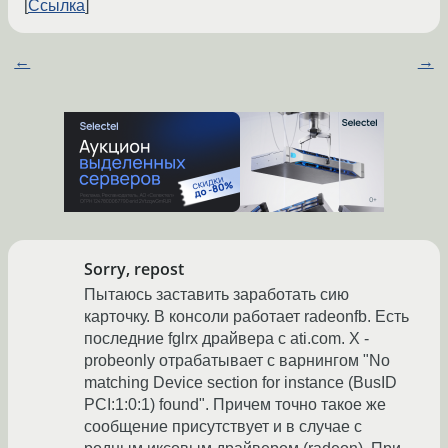
Ссылка
←
→
Sorry, repost
Пытаюсь заставить заработать сию
карточку. В консоли работает radeonfb. Есть
последние fglrx драйвера с ati.com. X -
probeonly отрабатывает с варнингом "No
matching Device section for instance (BusID
PCI:1:0:1) found". Причем точно такое же
сообщение присутствует и в случае с