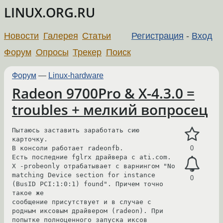
LINUX.ORG.RU
Новости
Галерея
Статьи
Регистрация
-
Вход
Форум
Опросы
Трекер
Поиск
Форум
—
Linux-hardware
Radeon 9700Pro & X-4.3.0 =
troubles + мелкий вопросец
Пытаюсь заставить заработать сию 
карточку.

В консоли работает radeonfb.

0
Есть последние fglrx драйвера с ati.com.

X -probeonly отрабатывает с варнингом "No 
matching Device section for instance 
0
(BusID PCI:1:0:1) found". Причем точно 
такое же

сообщение присутствует и в случае с 
родным иксовым драйвером (radeon). При 
попытке полноценного запуска иксов 