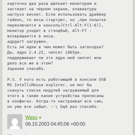
карточка два раза щёлкает монитором и 
заствает на чёрном экране, клавиатура 
наглухо виснет. Если использовать драйвер 
radeon, то иксы стартуют, но ,при попытке 
переключится в консоль(Ctrl-Alt-F(1-6)), 
монитор уходит в стэндбай, Alt-F7 - 
возвращается в иксы.

agpgart загружен.

Есть ли идеи в чем может быть загвоздка?

Да, ядро 2.4.22, чипсет i865pe. 
поддерживает ли это ядро мой чипсет или 
дело все же в этом?

Заранее спасибо.

P.S. У кого есть работающий в консоли USB 
MS IntelliMouse explorer, не мог бы 
скинуть список модулей загружаемый для 
этого а также какие устройства прописаны 
в конфигах. Когда-то настраивал все сам, 
но уже все забыл. :-\ Ещё раз спасибо.
Waso
★
06.10.2003 04:45:06 +00:00