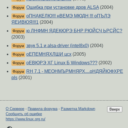
Ошибка при установке дров ALSA
(2004)
Форум
оПНАКЕЛЮ!!! нВЕМЭ МЮДН !!! оПЪЛЭ
Форум
ЯЕИВЮЯ!!!1
(2004)
ю ЛНФМН ЯДЕКЮРЭ БНР РЮЙСЧ ЬРСЙС?
Форум
(2003)
звук 5.1 и alsa-driver (intel8x0)
(2004)
Форум
оЕПЕМНЯХЛШИ цсх
(2005)
Форум
оЕВЮРЭ ХГ Linux Б Windows???
(2002)
Форум
RH 7.1 - МЕОНМЪРМНЯРХ....оНДЯЙЮФХРЕ
Форум
pls
(2001)
О Сервере
-
Правила форума
-
Разметка Markdown
Вверх
Сообщить об ошибке
https://www.linux.org.ru/