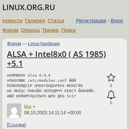
LINUX.ORG.RU
Новости
Галерея
Статьи
Регистрация
-
Вход
Форум
Опросы
Трекер
Поиск
Форум
—
Linux-hardware
ALSA + Intel8x0 ( AS 1985)
+5.1
оНЯРЮБХК alsa 0.9.6

оПНОХЯЮК /etc/modules.conf ЙЮЙ 
ПЕЙНЛЕМДСЕР ОПНХГБНДХРЕКЭ ФЕКЕГЙХ

0
мН ЯКЁЬС РНКЭЙН ОЕПЕДМЧЧ КЕБСЧ ЙНКНМЙС.

йЮЙ НРЙНМТХЦСПЪРЭ ЩРН ДКЪ 5+1?
0
kka
★
06.10.2003 14:11:14 +00:00
Ссылка