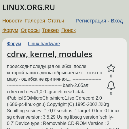
LINUX.ORG.RU
Новости
Галерея
Статьи
Регистрация
-
Вход
Форум
Опросы
Трекер
Поиск
Форум
—
Linux-hardware
cdrw, kernel, modules
происходит следущая ошибка, после
которой запись диска обрываеться... хотя по
0
ману - ошибка не критичная.... --------------------
-------------------------------------- bash-2.05a#
cdrecord dev=1,0,0 -gracetime=0 -data
0
/Public/ISO/MicroChip/micro1.iso Cdrecord 2.0
(i686-pc-linux-gnu) Copyright (C) 1995-2002 JЖrg
Schilling scsidev: '1,0,0' scsibus: 1 target: 0 lun: 0 Linux
sg driver version: 3.5.29 Using libscg version 'schily-
0.7' Device type : Removable CD-ROM Version : 2