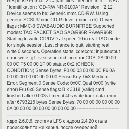
Response Format: 2 Capabilities : Vendor_info : '_NEC
' Identifikation : 'CD-RW NR-9100A ' Revision : '2.12'
Device seems to be: Generic mmc CD-RW. Using
generic SCSI-3/mmc CD-R driver (mmc_cdr). Driver
flags : MMC-3 SWABAUDIO BURNFREE Supported
modes: TAO PACKET SAO SAO/R96R RAW/R96R
Starting to write CD/DVD at speed 10 in real TAO mode
for single session. Last chance to quit, starting real
write 0 seconds. Operation starts. cdrecord: Input/output
error. write_g1: scsi sendcmd: no error CDB: 2A 00 00
00 0C F5 00 00 1F 00 status: 0x2 (CHECK
CONDITION) Sense Bytes: F0 00 03 00 00 0C F6 0A
00 00 00 00 0C 00 00 00 Sense Key: 0x3 Medium
Error, Segment 0 Sense Code: 0x0C Qual 0x00 (write
error) Fru 0x0 Sense flags: Blk 3318 (valid) cmd
finished after 0.003s timeout 40s write track data: error
after 6793216 bytes Sense Bytes: 70 00 00 00 00 00 00
0A 00 00 00 00 00 00 00 00 00 00 -----------------------------
-------------------------------------
ядро 2.6.0t6, система LFS с ядром 2.4.20 стала
происходит та же херня, после очередной