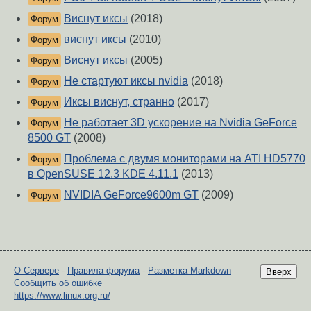
Виснут иксы
(2018)
Форум
виснут иксы
(2010)
Форум
Виснут иксы
(2005)
Форум
Не стартуют иксы nvidia
(2018)
Форум
Иксы виснут, странно
(2017)
Форум
Не работает 3D ускорение на Nvidia GeForce
Форум
8500 GT
(2008)
Проблема с двумя мониторами на ATI HD5770
Форум
в OpenSUSE 12.3 KDE 4.11.1
(2013)
NVIDIA GeForce9600m GT
(2009)
Форум
О Сервере
-
Правила форума
-
Разметка Markdown
Вверх
Сообщить об ошибке
https://www.linux.org.ru/