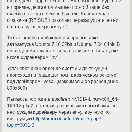
последнего кадра сплеша самого Kubuntu. Курсор Х
в порядке, двигается мышью по этой каше без
шлейфа, как ни в чём не бывало. Клавиатура в
отключке (REISUB позволяет перезапустить, но ни
на что другое не реагирует)
Тот же эффект наблюдается при попытке
автозапуска Ubuntu 7.10 32bit и Ubuntu 7.04 64bit. В
последствии такая же каша позникает при запуске
иксов с драйвером "nv".
Установка и обновление системы до текущей
происходит в "защищённом графическом режиме"
под драйвером "vesa" (максимальное разрещение
800х600)
Пытаюсь поставить драйвер NVIDIA-Linux-x86_64-
169.12-pkg2.run тремя различными способами: по
инструкции к драйверу, через envy, вручную по
инструкции
http://forum.ubuntu.ru/index.php?
topic=3031.0