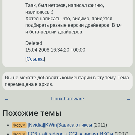
Таак, был нетрезв, написал фигню,
извиняюсь :)
Хотел написать, что, видимо, придётся
подбирать разные версии драйверов. В т.ч.
и бета-версии драйверов.
Deleted
15.04.2008 16:34:20 +00:00
Ссылка
Вы не можете добавлять комментарии в эту тему. Тема
перемещена в архив.
←
Linux-hardware
→
Похожие темы
[Nvidia][KWin]Зависают иксы
(2011)
Форум
FC6 + ati radeon + OGL = виснут ИКСы
(2007)
Форум