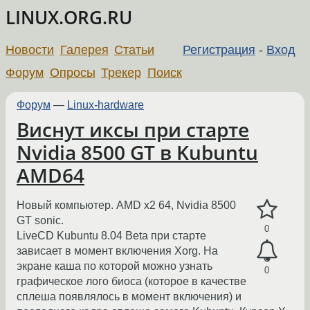
LINUX.ORG.RU
Новости
Галерея
Статьи
Регистрация
-
Вход
Форум
Опросы
Трекер
Поиск
Форум
—
Linux-hardware
Виснут иксы при старте
Nvidia 8500 GT в Kubuntu
AMD64
Новый компьютер. AMD x2 64, Nvidia 8500
GT sonic.
0
LiveCD Kubuntu 8.04 Beta при старте
зависает в момент включения Xorg. На
экране каша по которой можно узнать
0
графическое лого биоса (которое в качестве
сплеша появлялось в момент включения) и