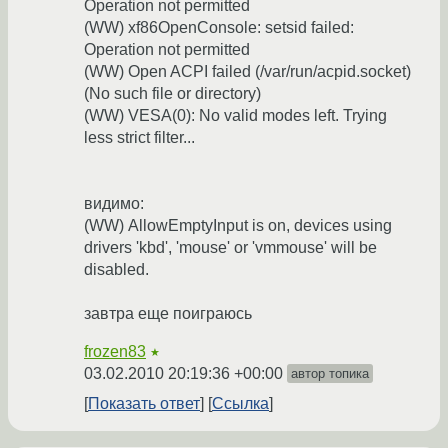
Operation not permitted
(WW) xf86OpenConsole: setsid failed:
Operation not permitted
(WW) Open ACPI failed (/var/run/acpid.socket)
(No such file or directory)
(WW) VESA(0): No valid modes left. Trying
less strict filter...
видимо:
(WW) AllowEmptyInput is on, devices using
drivers 'kbd', 'mouse' or 'vmmouse' will be
disabled.
завтра еще поиграюсь
frozen83
★
03.02.2010 20:19:36 +00:00
автор топика
Показать ответ
Ссылка