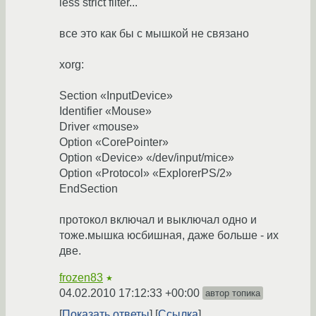
less strict filter...
все это как бы с мышкой не связано
xorg:
Section «InputDevice»
Identifier «Mouse»
Driver «mouse»
Option «CorePointer»
Option «Device» «/dev/input/mice»
Option «Protocol» «ExplorerPS/2»
EndSection
протокол включал и выключал одно и
тоже.мышка юсбишная, даже больше - их
две.
frozen83
★
04.02.2010 17:12:33 +00:00
автор топика
Показать ответы
Ссылка