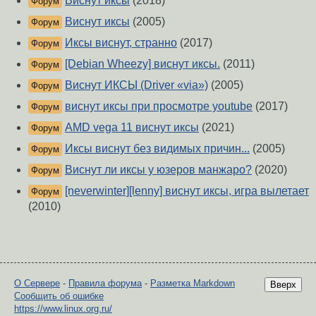
Виснут иксы
(2018)
Форум
Виснут иксы
(2005)
Форум
Иксы виснут, странно
(2017)
Форум
[Debian Wheezy] виснут иксы.
(2011)
Форум
Виснут ИКСЫ (Driver «via»)
(2005)
Форум
виснут иксы при просмотре youtube
(2017)
Форум
AMD vega 11 виснут иксы
(2021)
Форум
Иксы виснут без видимых причин...
(2005)
Форум
Виснут ли иксы у юзеров манжаро?
(2020)
Форум
[neverwinter][lenny] виснут иксы, игра вылетает
Форум
(2010)
О Сервере
-
Правила форума
-
Разметка Markdown
Вверх
Сообщить об ошибке
https://www.linux.org.ru/