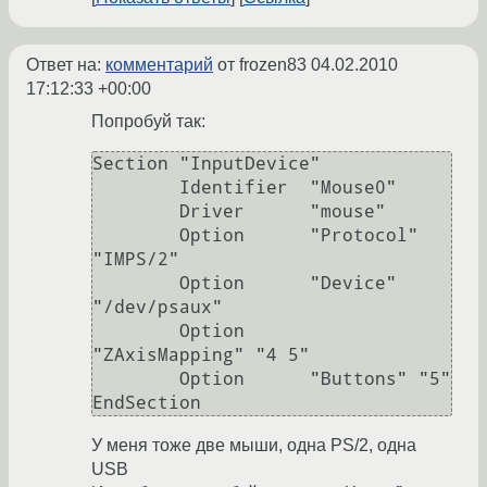
Ответ на:
комментарий
от frozen83
04.02.2010
17:12:33 +00:00
Попробуй так:
Section "InputDevice"

        Identifier  "Mouse0"

        Driver      "mouse"

        Option      "Protocol" 
"IMPS/2"

        Option      "Device" 
"/dev/psaux"

        Option      
"ZAxisMapping" "4 5"

        Option      "Buttons" "5"

EndSection
У меня тоже две мыши, одна PS/2, одна
USB