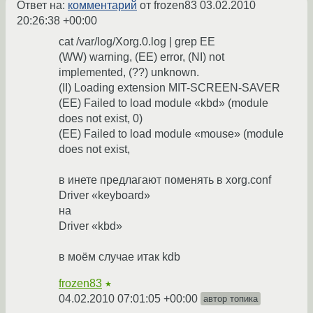
Ответ на:
комментарий
от frozen83
03.02.2010
20:26:38 +00:00
cat /var/log/Xorg.0.log | grep EE
(WW) warning, (EE) error, (NI) not
implemented, (??) unknown.
(II) Loading extension MIT-SCREEN-SAVER
(EE) Failed to load module «kbd» (module
does not exist, 0)
(EE) Failed to load module «mouse» (module
does not exist,
в инете предлагают поменять в xorg.conf
Driver «keyboard»
на
Driver «kbd»
в моём случае итак kdb
frozen83
★
04.02.2010 07:01:05 +00:00
автор топика