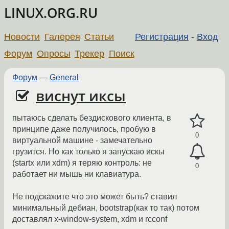
LINUX.ORG.RU
Новости
Галерея
Статьи
Регистрация
-
Вход
Форум
Опросы
Трекер
Поиск
Форум
—
General
виснут иксы
пытаюсь сделать бездискового клиента, в
принципе даже получилось, пробую в
0
виртуальной машине - замечательно
грузится. Но как только я запускаю искы
(startx или xdm) я теряю контроль: не
0
работает ни мышь ни клавиатура.
Не подскажите что это может быть? ставил
минимальный дебиан, bootstrap(как то так) потом
доставлял x-window-system, xdm и rcconf