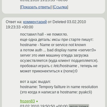
Показать ответы
Ссылка
Ответ на:
комментарий
от Deleted
03.02.2010
19:23:33 +00:00
поставил hall - не помогло.
еще одна деталь: иксы при старте пишут:
hostname - Name or service not known
а потом auth ... bad display name «server:0»
server это имя машину откуда загрузка
осузествляется (куда клиент подцепляется).
пробовал играть с /etc/hostname , теперь не
может приконектиться к (none):0
вот а щас выдал:
hostname: Tempory failture in name resolution
(это когда я написал в hostname: pyakcli)
frozen83
★
03.02.2010 19:50:50 +00:00
автор топика