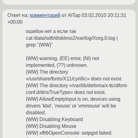
Ответ на:
комментарий
от AITap
03.02.2010 20:11:31
+00:00
ошибок нет а если так
cat /data/sd6/diskless2/var/log/Xorg.0.log |
grep "(WW)"
(WW) warning, (EE) error, (NI) not
implemented, (??) unknown.
(WW) The directory
«/usr/share/fonts/X11/cyrillic» does not exist.
(WW) The directory «/var/lib/defoma/x-ttcidfont-
conf.d/dirs/TrueType» does not exist.
(WW) AllowEmptyInput is on, devices using
drivers 'kbd', 'mouse' or 'vmmouse' will be
disabled.
(WW) Disabling Keyboard
(WW) Disabling Mouse
(WW) xf86OpenConsole: setpgid failed: