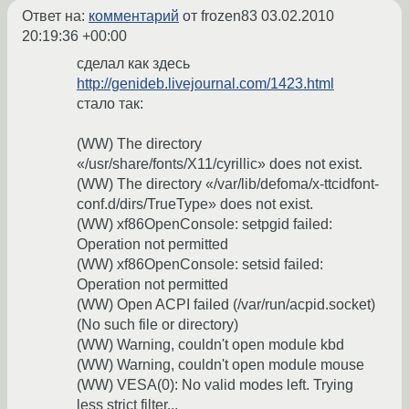
Ответ на:
комментарий
от frozen83
03.02.2010
20:19:36 +00:00
сделал как здесь
http://genideb.livejournal.com/1423.html
стало так:
(WW) The directory
«/usr/share/fonts/X11/cyrillic» does not exist.
(WW) The directory «/var/lib/defoma/x-ttcidfont-
conf.d/dirs/TrueType» does not exist.
(WW) xf86OpenConsole: setpgid failed:
Operation not permitted
(WW) xf86OpenConsole: setsid failed:
Operation not permitted
(WW) Open ACPI failed (/var/run/acpid.socket)
(No such file or directory)
(WW) Warning, couldn't open module kbd
(WW) Warning, couldn't open module mouse
(WW) VESA(0): No valid modes left. Trying
less strict filter...