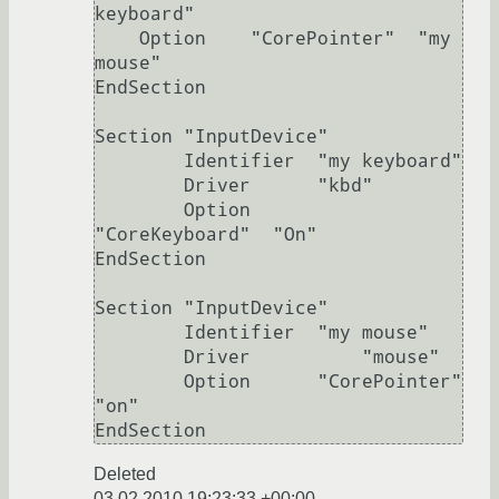
keyboard"

    Option    "CorePointer"  "my 
mouse"

EndSection

Section "InputDevice"

        Identifier  "my keyboard"

        Driver      "kbd"

        Option      
"CoreKeyboard"  "On"

EndSection

Section "InputDevice"

        Identifier  "my mouse"

        Driver          "mouse"

        Option      "CorePointer" 
"on"

Deleted
03.02.2010 19:23:33 +00:00