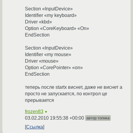
Section «InputDevice»
Identifier «my keyboard»
Driver «kbd»
Option «CoreKeyboard» «On»
EndSection
Section «InputDevice»
Identifier «my mouse»
Driver «mouse»
Option «CorePointer» «on»
EndSection
теперь после startx виснет, даже не виснет а
просто не запускается, по контрол це
прерывается
frozen83
★
03.02.2010 19:55:38 +00:00
автор топика
Ссылка