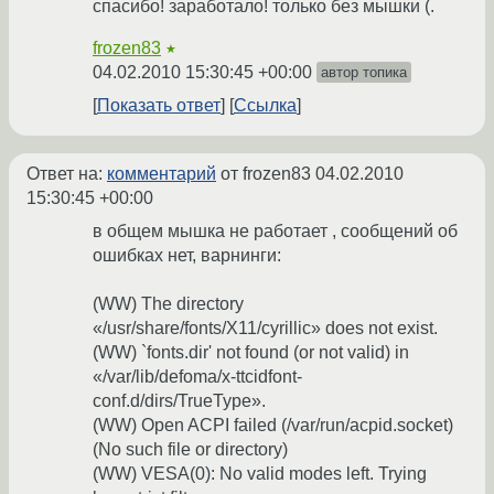
спасибо! заработало! только без мышки (.
frozen83
★
04.02.2010 15:30:45 +00:00
автор топика
Показать ответ
Ссылка
Ответ на:
комментарий
от frozen83
04.02.2010
15:30:45 +00:00
в общем мышка не работает , сообщений об
ошибках нет, варнинги:
(WW) The directory
«/usr/share/fonts/X11/cyrillic» does not exist.
(WW) `fonts.dir' not found (or not valid) in
«/var/lib/defoma/x-ttcidfont-
conf.d/dirs/TrueType».
(WW) Open ACPI failed (/var/run/acpid.socket)
(No such file or directory)
(WW) VESA(0): No valid modes left. Trying