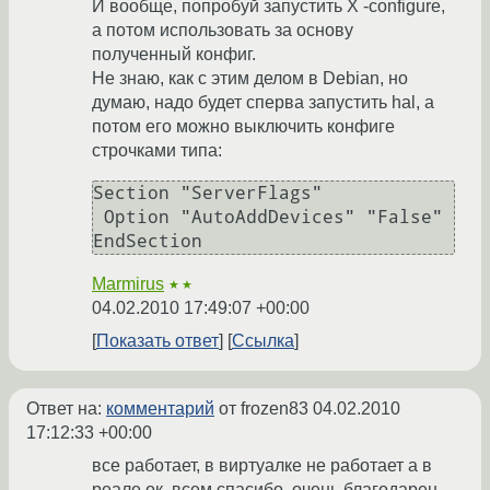
И вообще, попробуй запустить X -configure,
а потом использовать за основу
полученный конфиг.
Не знаю, как с этим делом в Debian, но
думаю, надо будет сперва запустить hal, а
потом его можно выключить конфиге
строчками типа:
Section "ServerFlags"

 Option "AutoAddDevices" "False"

EndSection
Marmirus
★★
04.02.2010 17:49:07 +00:00
Показать ответ
Ссылка
Ответ на:
комментарий
от frozen83
04.02.2010
17:12:33 +00:00
все работает, в виртуалке не работает а в
реале ок. всем спасибо, очень благодарен