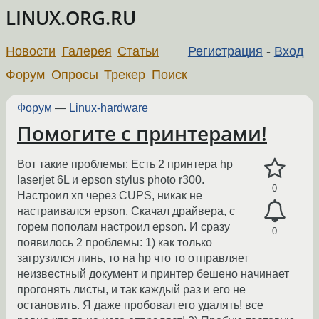
LINUX.ORG.RU
Новости
Галерея
Статьи
Регистрация
-
Вход
Форум
Опросы
Трекер
Поиск
Форум
—
Linux-hardware
Помогите с принтерами!
Вот такие проблемы: Есть 2 принтера hp
laserjet 6L и epson stylus photo r300.
0
Настроил хп через CUPS, никак не
настраивался epson. Скачал драйвера, с
горем пополам настроил epson. И сразу
0
появилось 2 проблемы: 1) как только
загрузился линь, то на hp что то отправляет
неизвестный документ и принтер бешено начинает
прогонять листы, и так каждый раз и его не
остановить. Я даже пробовал его удалять! все