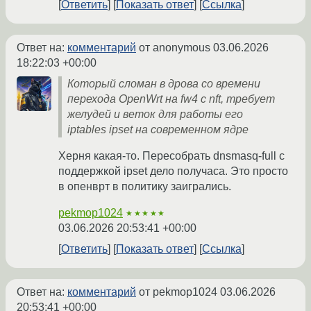
Ответить
Показать ответ
Ссылка
Ответ на:
комментарий
от anonymous
03.06.2026
18:22:03 +00:00
Который сломан в дрова со времени
перехода OpenWrt на fw4 с nft, требует
желудей и веток для работы его
iptables ipset на современном ядре
Херня какая-то. Пересобрать dnsmasq-full с
поддержкой ipset дело получаса. Это просто
в опенврт в политику заигрались.
pekmop1024
★★★★★
03.06.2026 20:53:41 +00:00
Ответить
Показать ответ
Ссылка
Ответ на:
комментарий
от pekmop1024
03.06.2026
20:53:41 +00:00