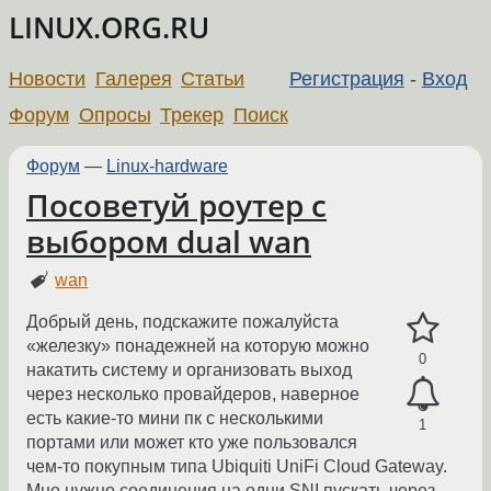
LINUX.ORG.RU
Новости
Галерея
Статьи
Регистрация
-
Вход
Форум
Опросы
Трекер
Поиск
Форум
—
Linux-hardware
Посоветуй роутер с
выбором dual wan
wan
Добрый день, подскажите пожалуйста
«железку» понадежней на которую можно
0
накатить систему и организовать выход
через несколько провайдеров, наверное
есть какие-то мини пк с несколькими
1
портами или может кто уже пользовался
чем-то покупным типа Ubiquiti UniFi Cloud Gateway.
Мне нужно соединения на одни SNI пускать через