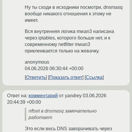
Ну ты сходи в исходники посмотри, dnsmasq
вообще никакого отношения к этому не
имеет.
Вся внутренняя логика mwan3 написана
через iptables, которого больше нет, и к
современному netfilter mwan3
приклеивается только на жевачку.
anonymous
04.06.2026 06:30:44 +00:00
Ответить
Показать ответ
Ссылка
Ответ на:
комментарий
от yandrey
03.06.2026
20:44:39 +00:00
nftset в dnsmasq замечательно
работает
Это если весь DNS заворачивать через