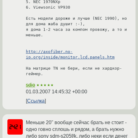
5. NEC 1970NXp

6. Viewsonic VP930

Есть модели дороже и лучше (NEC 1990), но 
для дома жаба душит :-),

я дома 1-2 часа за компом провожу, а то и 
меньше.

http://axofiber.no-
ip.org/inside/monitor.lcd.panels.htm
На матрице TN не бери, если не хардкор-
sdio
★★★★★
01.03.2007 14:45:32 +00:00
Ссылка
Меньше 20" вообще сейчас брать не стоит -
одно говно сплошь и рядом, а брать нужно
либо sony sdm-s205f/k, либо неки если денег