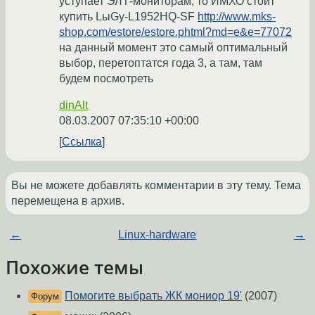
уступает ЭЛТ-мониторам, то ИМХО стоит
купить LыGу-L1952HQ-SF
http://www.mks-
shop.com/estore/estore.phtml?md=e&e=77072
на данный момент это самый оптимальный
выбор, перетоптатся года 3, а там, там
будем посмотреть
dinAlt
08.03.2007 07:35:10 +00:00
Ссылка
Вы не можете добавлять комментарии в эту тему. Тема
перемещена в архив.
←
Linux-hardware
→
Похожие темы
Помогите выбрать ЖК мониор 19'
(2007)
Форум