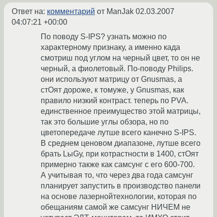
Ответ на:
комментарий
от ManJak
02.03.2007
04:07:21 +00:00
По поводу S-IPS? узнать можно по
характерному признаку, а именно када
смотриш под углом на черный цвет, то он не
черный, а фиолетовый. По-поводу Philips.
они используют матрицу от Gnusmas, а
стОят дороже, к томуже, у Gnusmas, как
правило низкий контраст. теперь по PVA.
единственное преимущество этой матрицы,
так это большие углы обзора, но по
цветопередаче лутше всего канечно S-IPS.
В среднем ценовом диапазоне, лутше всего
брать LыGу, при котрастности в 1400, стОят
примерно также как самсунг с его 600-700.
А учитывая то, что через два года самсунг
планирует запустить в производство панели
на основе лазернойтехнологии, которая по
обещаниям самой же самсунг НИЧЕМ не