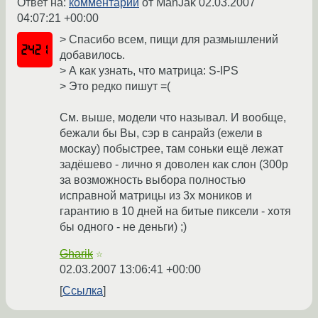
Ответ на:
комментарий
от ManJak
02.03.2007
04:07:21 +00:00
> Спасибо всем, пищи для размышлений
добавилось.
> А как узнать, что матрица: S-IPS
> Это редко пишут =(
См. выше, модели что называл. И вообще,
бежали бы Вы, сэр в санрайз (ежели в
москау) побыстрее, там соньки ещё лежат
задёшево - лично я доволен как слон (300р
за возможность выбора полностью
исправной матрицы из 3х моников и
гарантию в 10 дней на битые пиксели - хотя
бы одного - не деньги) ;)
Gharik
☆
02.03.2007 13:06:41 +00:00
Ссылка