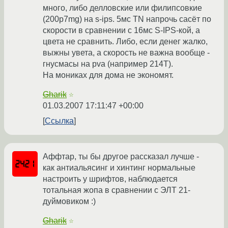
много, либо делловские или филипсовкие
(200p7mg) на s-ips. 5мс TN напрочь сасёт по
скорости в сравнении с 16мс S-IPS-кой, а
цвета не сравнить. Либо, если денег жалко,
выжны увета, а скорость не важна вообще -
гнусмасы на pva (например 214T).
На мониках для дома не экономят.
Gharik
☆
01.03.2007 17:11:47 +00:00
Ссылка
Аффтар, ты бы другое рассказал лучше -
как антиальясинг и хинтинг нормальные
настроить у шрифтов, наблюдается
тотальная жопа в сравнении с ЭЛТ 21-
дуймовиком :)
Gharik
☆