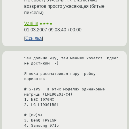
возвратов просто ужасающая (битые
пикселы)
Vanilin
★★★★
01.03.2007 09:08:40 +00:00
Ссылка
Чем дольше ищу, тем меньше хочется. Идеал 
не достижим :-)

Я пока рассматриваю пару-тройку 
вариантов:

# S-IPS   в этих моделях одинаковые 
матрицы (LM190E01-C4)

1. NEC 1970NX

2. LG L1930[BS]

# [MP]VA

3. BenQ FP91GP

4. Samsung 971p
