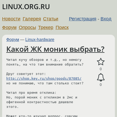
LINUX.ORG.RU
Новости
Галерея
Статьи
Регистрация
-
Вход
Форум
Опросы
Трекер
Поиск
Форум
—
Linux-hardware
Какой ЖК моник выбрать?
Читал кучу обзоров и т.д., но немогу 
понять, на что там внимание обратить?

0
http://shop.key.ru/shop/goods/87085/
но не понимаю, что там столько стоит?

0
Читал про время отклика:

Но, порой моник с откликом в 2мс и 
офигенной контрастностью дешевле 

этого.

Может кто-то изучал вопрос, совсем 