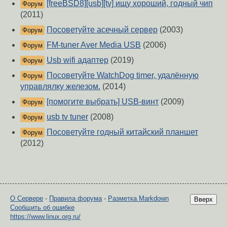
[freeBSD8][usb][tv] ищу хороший, годный чип
Форум
(2011)
Посоветуйте асечный сервер
(2003)
Форум
FM-tuner Aver Media USB
(2006)
Форум
Usb wifi адаптер
(2019)
Форум
Посоветуйте WatchDog timer, удалённую
Форум
управлялку железом.
(2014)
[помогите выбрать] USB-винт
(2009)
Форум
usb tv tuner
(2008)
Форум
Посоветуйте годный китайский планшет
Форум
(2012)
О Сервере
-
Правила форума
-
Разметка Markdown
Вверх
Сообщить об ошибке
https://www.linux.org.ru/