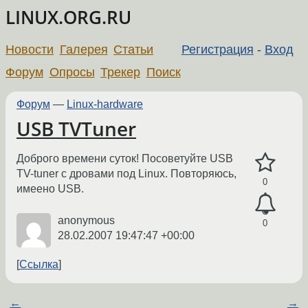
LINUX.ORG.RU
Новости
Галерея
Статьи
Регистрация
-
Вход
Форум
Опросы
Трекер
Поиск
Форум
—
Linux-hardware
USB TVTuner
Доброго времени суток! Посоветуйте USB
TV-tuner с дровами под Linux. Повторяюсь,
0
имеено USB.
anonymous
0
28.02.2007 19:47:47 +00:00
Ссылка
←
→