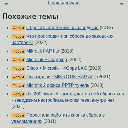
←
Linux-hardware
→
Похожие темы
Сбросить настройки на заводские
(2012)
Форум
Что происходит при сбросе до заводских
Форум
настроек?
(2022)
Mikrotik hAP lite
(2018)
Форум
MicroTik + shapping
(2004)
Форум
Cisco + Microtik + 4Gbps LAG
(2013)
Форум
Охлаждение MIKROTIK HAP AC²
(2021)
Форум
Microtik 2 офиса PPTP тунель
(2013)
Форум
ds-i200 hiwatch камера, как на ней сброситься
Форум
к заводским настройкам, кнопки reset внутри нет
(2021)
Перестала работать кнопка сброса в
Форум
уведомлениях
(2011)