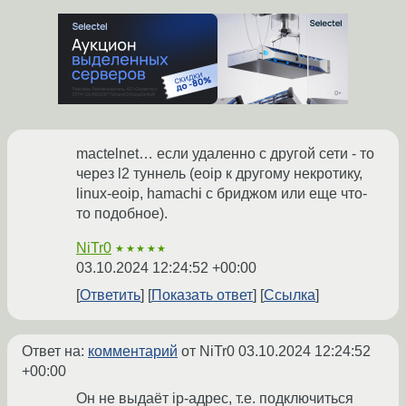
mactelnet… если удаленно с другой сети - то
через l2 туннель (eoip к другому некротику,
linux-eoip, hamachi с бриджом или еще что-
то подобное).
NiTr0
★★★★★
03.10.2024 12:24:52 +00:00
Ответить
Показать ответ
Ссылка
Ответ на:
комментарий
от NiTr0
03.10.2024 12:24:52
+00:00
Он не выдаёт ip-адрес, т.е. подключиться