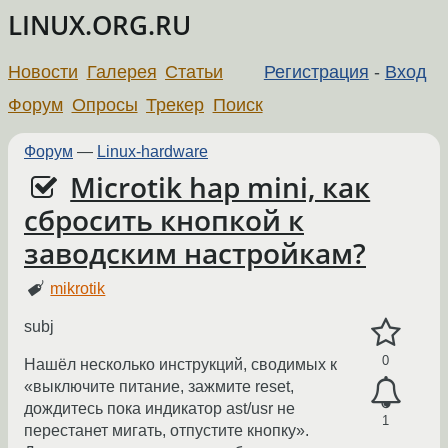
LINUX.ORG.RU
Новости
Галерея
Статьи
Регистрация
-
Вход
Форум
Опросы
Трекер
Поиск
Форум
—
Linux-hardware
Microtik hap mini, как
сбросить кнопкой к
заводским настройкам?
mikrotik
subj
0
Нашёл несколько инструкций, сводимых к
«выключите питание, зажмите reset,
дождитесь пока индикатор ast/usr не
1
перестанет мигать, отпустите кнопку».