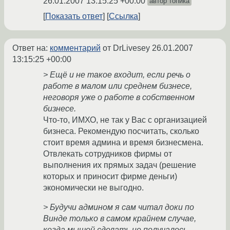
26.01.2007 13:15:25 +00:00
автор топика
Показать ответ
Ссылка
Ответ на:
комментарий
от DrLivesey
26.01.2007
13:15:25 +00:00
> Ещё и не такое входит, если речь о
работе в малом или среднем бизнесе,
неговоря уже о работе в собственном
бизнесе.
Что-то, ИМХО, не так у Вас с организацией
бизнеса. Рекомендую посчитать, сколько
стоит время админа и время бизнесмена.
Отвлекать сотрудников фирмы от
выполнения их прямых задач (решение
которых и приносит фирме деньги)
экономически не выгодно.
> Будучи админом я сам читал доки по
Винде только в самом крайнем случае,
когда мышой сделать не получалось.