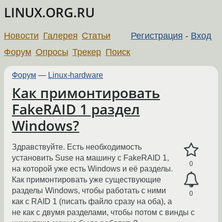
LINUX.ORG.RU
Новости
Галерея
Статьи
Регистрация
-
Вход
Форум
Опросы
Трекер
Поиск
Форум
—
Linux-hardware
Как примонтировать
FakeRAID 1 раздел
Windows?
Здравствуйте. Есть необходимость
установить Suse на машину с FakeRAID 1,
0
на которой уже есть Windows и её разделы.
Как примонтировать уже существующие
разделы Windows, чтобы работать с ними
0
как с RAID 1 (писать файло сразу на оба), а
не как с двумя разделами, чтобы потом с винды с