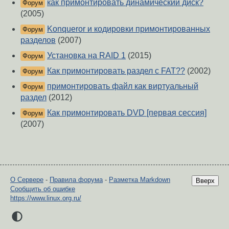
как примонтировать динамический диск?
Форум
(2005)
Konqueror и кодировки примонтированных
Форум
разделов
(2007)
Установка на RAID 1
(2015)
Форум
Как примонтировать раздел с FAT??
(2002)
Форум
примонтировать файл как виртуальный
Форум
раздел
(2012)
Как примонтировать DVD [первая сессия]
Форум
(2007)
О Сервере
-
Правила форума
-
Разметка Markdown
Вверх
Сообщить об ошибке
https://www.linux.org.ru/