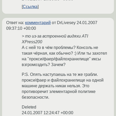
Ссылка
Ответ на:
комментарий
от DrLivesey
24.01.2007
09:37:10 +00:00
> то из-за встроенной видяхи ATI
XPress200
А с ней то в чём проблемы? Консоль не
такая чёрная, как обычно? :) Или ты захотел
на "прокси/фаер/файлохранилище" иксы
взгромоздить? Зачем?
P.S. Опять наступаешь на те же грабли.
прокси/фаер и файлохранилище на одной
машине держать никак нельзя. Это
противоречит элементарной политике
безопасности.
Deleted
24.01.2007 12:24:47 +00:00