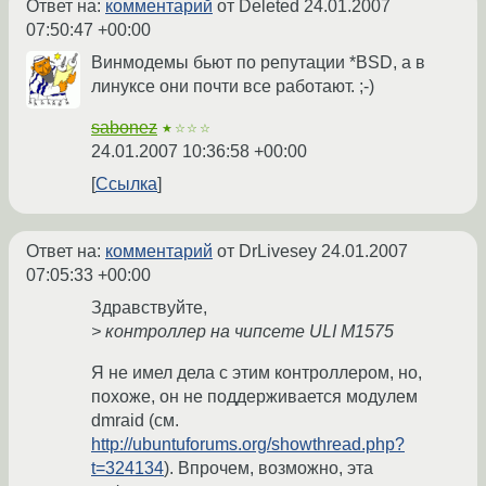
Ответ на:
комментарий
от Deleted
24.01.2007
07:50:47 +00:00
Винмодемы бьют по репутации *BSD, а в
линуксе они почти все работают. ;-)
sabonez
★☆☆☆
24.01.2007 10:36:58 +00:00
Ссылка
Ответ на:
комментарий
от DrLivesey
24.01.2007
07:05:33 +00:00
Здравствуйте,
> контроллер на чипсете ULI M1575
Я не имел дела с этим контроллером, но,
похоже, он не поддерживается модулем
dmraid (см.
http://ubuntuforums.org/showthread.php?
t=324134
). Впрочем, возможно, эта