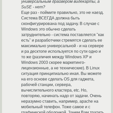
универсальным драйвером видекарты, а
SuSE - нет?
Еще раз - поймите правильно, это не наезд.
Система ВСЕГДА должна быть
сконфигурирована под задачу. В случае с
Windows это обычно сделать
затруднительно - система поставляется "как
есть" и разработчики стремятся сделать ее
максимально универсальной - и на сервере
и ра десктопе используется по сути одно и
то же (различия между Windows XP и
Windows 2003 скорее маркетинго-
лицензионные, а не технические). В Linux
ситуация принципиально иная. Вы можете
на его основе сделать OS для гаджета,
рабочей станции, сервера,
вычислительного кластера, etc. Но,
повторяю, начинать надо от задачи. Очень
неразумно ставить, например, apache на
мобильный телефон. Тоже самое и с
графической оболочкой. Зачем Вам тратить