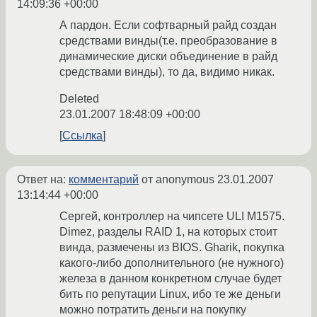
14:09:36 +00:00
А пардон. Если софтварный райд создан
средствами винды(т.е. преобразование в
динамические диски объединение в райд
средствами винды), то да, видимо никак.
Deleted
23.01.2007 18:48:09 +00:00
Ссылка
Ответ на:
комментарий
от anonymous
23.01.2007
13:14:44 +00:00
Сергей, контроллер на чипсете ULI M1575.
Dimez, разделы RAID 1, на которых стоит
винда, размечены из BIOS. Gharik, покупка
какого-либо дополнительного (не нужного)
железа в данном конкретном случае будет
бить по репутации Linux, ибо те же деньги
можно потратить деньги на покупку