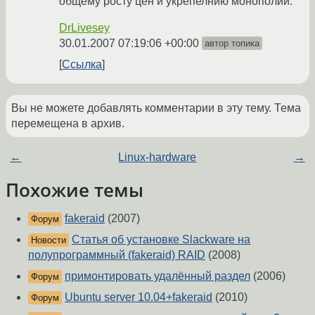
общему росту цен и укрепелнию монополии.
DrLivesey
30.01.2007 07:19:06 +00:00
автор топика
Ссылка
Вы не можете добавлять комментарии в эту тему. Тема
перемещена в архив.
←
Linux-hardware
→
Похожие темы
fakeraid
(2007)
Форум
Статья об установке Slackware на
Новости
полупрограммный (fakeraid) RAID
(2008)
примонтировать удалённый раздел
(2006)
Форум
Ubuntu server 10.04+fakeraid
(2010)
Форум