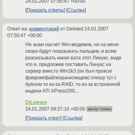
24.01.2007 07:50:47 +00:00
Показать ответы
Ссылка
Ответ на:
комментарий
от Deleted
24.01.2007
07:50:47 +00:00
Не знаю насчёт Win-модемов, но на меня
скоро будут показывать пальцем, и всем
разсказывать какая вата этот Линукс, видя
что я, предложив поставить Линукс на
сервер вместо Win2k3 (он был прокси/
фаером/файлохранилищем) пляшу тут с
бубном то из-за RAID, то из-за встроенной
видяхи ATI XPress200...
DrLivesey
24.01.2007 09:37:10 +00:00
автор топика
Показать ответ
Ссылка