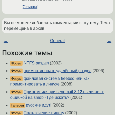
Ссылка
Вы не можете добавлять комментарии в эту тему. Тема
перемещена в архив.
←
General
→
Похожие темы
NTFS раздел
(2002)
Форум
примонтировать удалённый раздел
(2006)
Форум
файловая система freebsd или как
Форум
примонтировать в линухе
(2008)
При компиляции sendmail 8.12 вылетает с
Форум
ошибкой на smdb - Где искать?
(2001)
русские идут!
(2002)
Галерея
Полключение к инету
(2002)
Форум