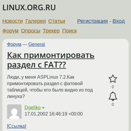
LINUX.ORG.RU
Новости
Галерея
Статьи
Регистрация
-
Вход
Форум
Опросы
Трекер
Поиск
Форум
—
General
Как примонтировать
раздел с FAT??
Люди, у меня ASPLinux 7.2.Как
примонтировать раздел с фатовой
0
таблицей, чтобы его было видно из под
линуха?
0
Dgeliko
★
17.01.2002 16:46:19 +00:00
Ссылка