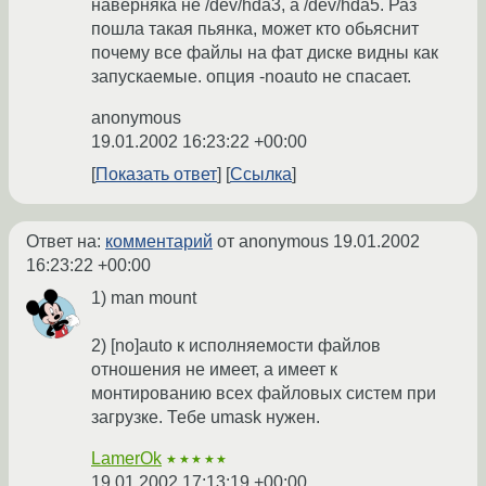
наверняка не /dev/hda3, а /dev/hda5. Раз
пошла такая пьянка, может кто обьяснит
почему все файлы на фат диске видны как
запускаемые. опция -noauto не спасает.
anonymous
19.01.2002 16:23:22 +00:00
Показать ответ
Ссылка
Ответ на:
комментарий
от anonymous
19.01.2002
16:23:22 +00:00
1) man mount
2) [no]auto к исполняемости файлов
отношения не имеет, а имеет к
монтированию всех файловых систем при
загрузке. Тебе umask нужен.
LamerOk
★★★★★
19.01.2002 17:13:19 +00:00