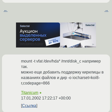
←
→
mount -t vfat /dev/hda* /mnt/disk_c например
так.
можно еще добавить поддержку кирилицы в
названиях файлов и дир -o iocharset=koi8-
r,codepage=866
Titanicum
★
17.01.2002 17:22:17 +00:00
Ссылка