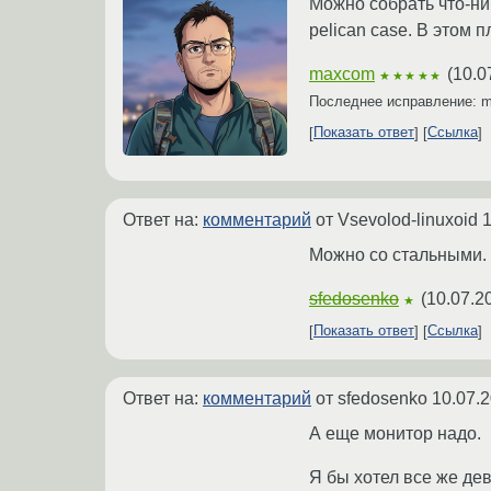
Можно собрать что-ниб
pelican case. В этом 
maxcom
(
10.0
★★★★★
Последнее исправление:
Показать ответ
Ссылка
Ответ на:
комментарий
от Vsevolod-linuxoid
1
Можно со стальными. 
sfedosenko
(
10.07.2
★
Показать ответ
Ссылка
Ответ на:
комментарий
от sfedosenko
10.07.2
А еще монитор надо.
Я бы хотел все же де