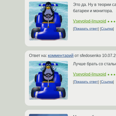
Это да. Ну в теории 
батареи и монитора.
Vsevolod-linuxoid
★★
Показать ответ
Ссылка
Ответ на:
комментарий
от sfedosenko
10.07.2
Лучше брать со сталь
Vsevolod-linuxoid
★★
Показать ответ
Ссылка