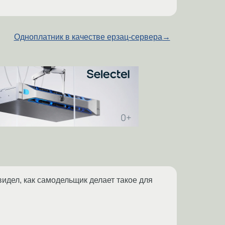
Одноплатник в качестве ерзац-сервера
→
видел, как самодельщик делает такое для