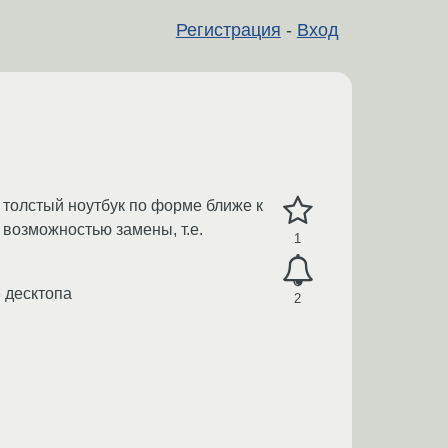
Регистрация
-
Вход
 толстый ноутбук по форме ближе к
 возможностью замены, т.е.
1
е десктопа
2