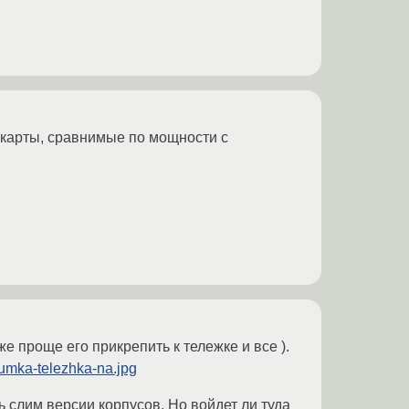
окарты, сравнимые по мощности с
уже проще его прикрепить к тележке и все ).
umka-telezhka-na.jpg
ь слим версии корпусов. Но войдет ли туда