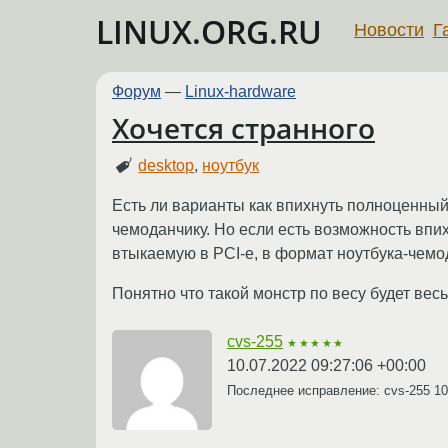
LINUX.ORG.RU
Новости
Г
Форум
—
Linux-hardware
Хочется странного
desktop
,
ноутбук
Есть ли варианты как впихнуть полноценный
чемоданчику. Но если есть возможность впи
втыкаемую в PCI-e, в формат ноутбука-чемо
Понятно что такой монстр по весу будет вес
cvs-255
★★★★★
10.07.2022 09:27:06 +00:00
Последнее исправление: cvs-255
10