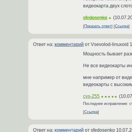
видеокарта двух слото
sfedosenko
(
10.07.2
★
Показать ответ
Ссылка
Ответ на:
комментарий
от Vsevolod-linuxoid
1
Мощность бывает раз
Не все видеокарты и
мне например от вид
видеокарты с высоки
cvs-255
(
10.07
★★★★★
Последнее исправление: c
Ссылка
Ответ на:
комментарий
от sfedosenko
10.07.2