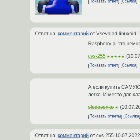
Показать ответ
Ссылка
Ответ на:
комментарий
от Vsevolod-linuxoid
1
Raspberry pi это немн
cvs-255
(
10.07
★★★★★
Показать ответ
Ссылка
А если купить САМУЮ 
легко. И место для кл
sfedosenko
(
10.07.2
★
Показать ответы
Ссылка
Ответ на:
комментарий
от cvs-255
10.07.2022