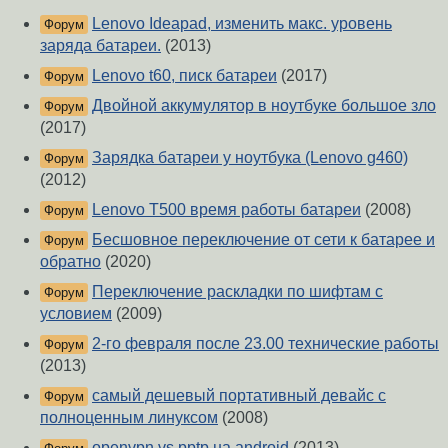
Lenovo Ideapad, изменить макс. уровень
Форум
заряда батареи.
(2013)
Lenovo t60, писк батареи
(2017)
Форум
Двойной аккумулятор в ноутбуке большое зло
Форум
(2017)
Зарядка батареи у ноутбука (Lenovo g460)
Форум
(2012)
Lenovo T500 время работы батареи
(2008)
Форум
Бесшовное переключение от сети к батарее и
Форум
обратно
(2020)
Переключение раскладки по шифтам с
Форум
условием
(2009)
2-го февраля после 23.00 технические работы
Форум
(2013)
самый дешевый портативный девайс с
Форум
полноценным линуксом
(2008)
openvpn vs pptp на android
(2013)