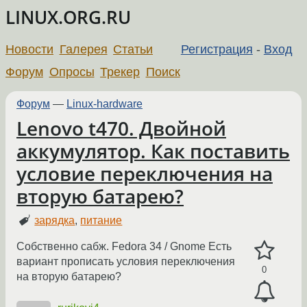
LINUX.ORG.RU
Новости
Галерея
Статьи
Регистрация
-
Вход
Форум
Опросы
Трекер
Поиск
Форум
—
Linux-hardware
Lenovo t470. Двойной
аккумулятор. Как поставить
условие переключения на
вторую батарею?
зарядка
,
питание
Собственно сабж. Fedora 34 / Gnome Есть
вариант прописать условия переключения
0
на вторую батарею?