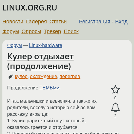
LINUX.ORG.RU
Новости
Галерея
Статьи
Регистрация
-
Вход
Форум
Опросы
Трекер
Поиск
Форум
—
Linux-hardware
Кулер отдыхает
(продолжение)
кулер
,
охлаждение
,
перегрев
Продолжение
ТЕМЫ>>
.
0
Итак, мальчишки и девченки, а так же их
родители, веселую историю сейчас вам
расскажу, вкратце:
2
1. Купил раритетный ноут, который,
оказалось греется и отрубается.
2. Решено было не выяснять причин биос или чип