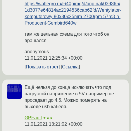
https://wallegro.ru/t640pimg/d/original/039365/
1d3077e64814ac2194536cab62fd/Wentylator-
komputerowy-80x80x25mm-2700rpm-57m3-h-
Producent-Gembird640w
там же цельная схема для того чтоб он
вращался
anonymous
11.01.2021 12:25:34 +00:00
Показать ответ
Ссылка
Ещё нельзя до конца исключать что под
нагрузкой напряжение в 5V например не
проседает до 4.5. Можно померять на
выходе usb-кабеля.
GPFault
★★★
11.01.2021 13:21:02 +00:00