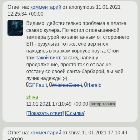
Ответ на:
комментарий
от anonymous
11.01.2021
12:25:34 +00:00
Видимо, действительно проблема в платке
самого кулера. Потестил с повышенной
температурой но запитанным от стороннего
БП - рузультат тот же, еле вертится
находясь в жарком корпусе ноута. Стоит
там
такой винт
, закажу, напишу
продолжение, просто так я от вас не
отстану со своей санта-барбарой, вы мой
лучик надежды ;-)
GPFault
,
WitcherGeralt
,
Harald
shiva
11.01.2021 17:10:49 +00:00
автор топика
Показать ответ
Ссылка
Ответ на:
комментарий
от shiva
11.01.2021 17:10:49
+00:00