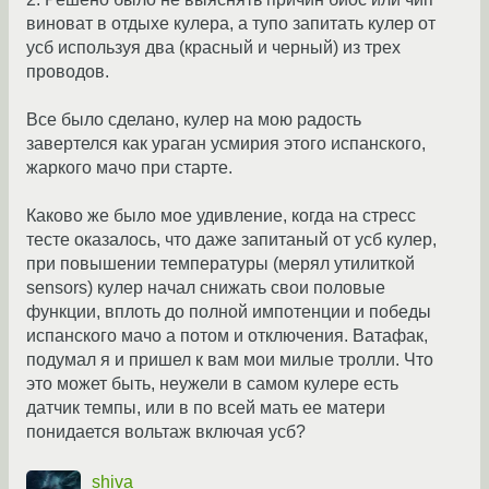
виноват в отдыхе кулера, а тупо запитать кулер от
усб используя два (красный и черный) из трех
проводов.
Все было сделано, кулер на мою радость
завертелся как ураган усмирия этого испанского,
жаркого мачо при старте.
Каково же было мое удивление, когда на стресс
тесте оказалось, что даже запитаный от усб кулер,
при повышении температуры (мерял утилиткой
sensors) кулер начал снижать свои половые
функции, вплоть до полной импотенции и победы
испанского мачо а потом и отключения. Ватафак,
подумал я и пришел к вам мои милые тролли. Что
это может быть, неужели в самом кулере есть
датчик темпы, или в по всей мать ее матери
понидается вольтаж включая усб?
shiva