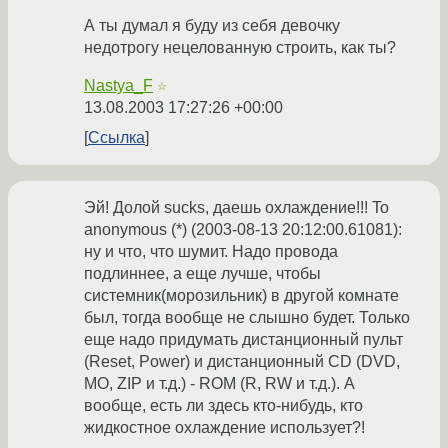
А ты думал я буду из себя девочку
недотрогу нецелованную строить, как ты?
Nastya_F
☆
13.08.2003 17:27:26 +00:00
Ссылка
Эй! Долой sucks, даешь охлаждение!!! To
anonymous (*) (2003-08-13 20:12:00.61081):
ну и что, что шумит. Надо провода
подлиннее, а еще лучше, чтобы
системник(морозильник) в другой комнате
был, тогда вообще не слышно будет. Только
еще надо придумать дистанционный пульт
(Reset, Power) и дистанционный CD (DVD,
MO, ZIP и т.д.) - ROM (R, RW и т.д.). А
вообще, есть ли здесь кто-нибудь, кто
жидкостное охлаждение использует?!