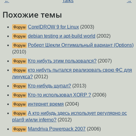
←
Talks
→
Похожие темы
CorelDROW 9 for Linux
(2003)
Форум
debian testing и apt-build world
(2002)
Форум
Роберт Шекли Оптимальный вариант (Options)
Форум
(2010)
Кто нибуть этим пользовался?
(2007)
Форум
кто нибуть пытался реализовать свою ФС для
Форум
линукса?
(2012)
Кто-нибудь щупал?
(2013)
Форум
Кто-то использовал XORP ?
(2006)
Форум
интернет время
(2004)
Форум
А кто нибудь здесь использует регулярно ос
Форум
plan9 и/или inferno?
(2012)
Mandriva Powerpack 2007
(2006)
Форум