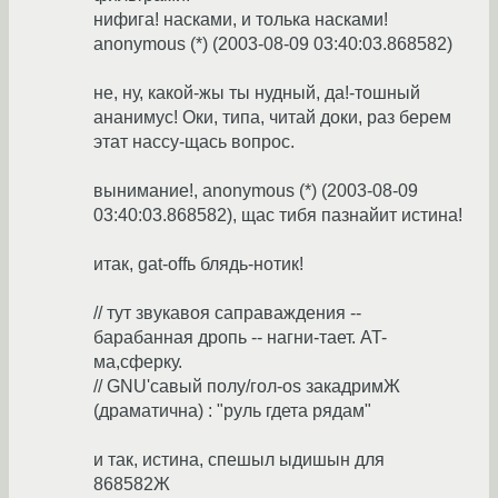
нифига! насками, и толька насками!
anonymous (*) (2003-08-09 03:40:03.868582)
не, ну, какой-жы ты нудный, да!-тошный
ананимус! Оки, типа, читай доки, раз берем
этат нассу-щась вопрос.
вынимание!, anonymous (*) (2003-08-09
03:40:03.868582), щас тибя пазнайит истина!
итак, gat-offь блядь-нотик!
// тут звукавоя саправаждения --
барабанная дропь -- нагни-тает. AT-
ма,сферку.
// GNU'савый полу/гол-os закадримЖ
(драматична) : "руль гдета рядам"
и так, истина, спешыл ыдишын для
868582Ж