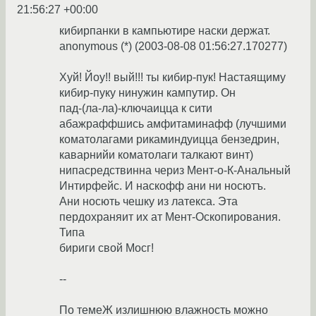
21:56:27 +00:00
кибирпанки в кампьютире наски держат.
anonymous (*) (2003-08-08 01:56:27.170277)
Хуй! Йоу!! вый!!! ты кибир-пук! Настаящиму
кибир-пуку нинужин кампутир. Он
пад-(ла-ла)-ключаицца к сити
абажраффшись амфитаминафф (лучшими
коматолагами рикаминдуицца бензедрин,
каварнийи коматолаги талкают винт)
нипасредствинна чериз Мент-о-К-Анальный
Интирфейс. И наскофф ани ни носютъ.
Ани носють чешку из латекса. Эта
пердохраняит их ат Мент-Оскопирования.
Типа
бириги свой Мосг!
--
По темеЖ излишнюю влажность можно