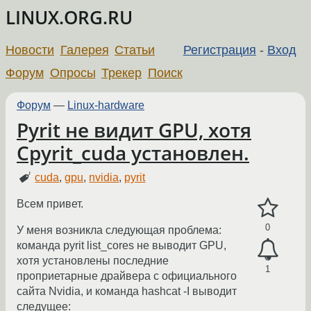
LINUX.ORG.RU
Новости
Галерея
Статьи
Регистрация
-
Вход
Форум
Опросы
Трекер
Поиск
Форум
—
Linux-hardware
Pyrit не видит GPU, хотя
Cpyrit_cuda установлен.
cuda
,
gpu
,
nvidia
,
pyrit
Всем привет.
0
У меня возникла следующая проблема:
команда pyrit list_cores не выводит GPU,
хотя установлены последние
1
проприетарные драйвера с официального
сайта Nvidia, и команда hashcat -I выводит
следущее: