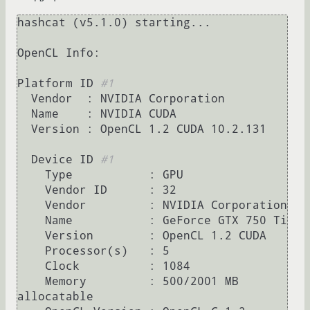
hashcat (v5.1.0) starting...

OpenCL Info:

Platform ID 
#1                          
  Vendor  : NVIDIA Corporation                                                                                                                                                

  Name    : NVIDIA CUDA                                                                                                                                                       

  Version : OpenCL 1.2 CUDA 10.2.131                                                                                                                                          

  Device ID 
#1                          
    Type           : GPU                                                                                                                                                      

    Vendor ID      : 32                                                                                                                                                       

    Vendor         : NVIDIA Corporation                                                                                                                                       

    Name           : GeForce GTX 750 Ti

    Version        : OpenCL 1.2 CUDA

    Processor(s)   : 5

    Clock          : 1084

    Memory         : 500/2001 MB 
allocatable
