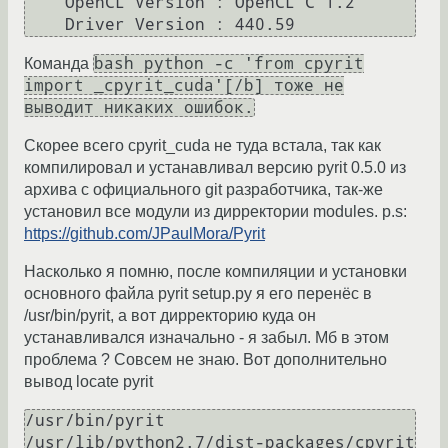
    OpenCL Version : OpenCL C 1.2 

bash python -c 'from cpyrit
Команда
import _cpyrit_cuda'[/b] тоже не
выводит никаких ошибок.
Скорее всего cpyrit_cuda не туда встала, так как
компилировал и устанавливал версию pyrit 0.5.0 из
архива c официального git разработчика, так-же
установил все модули из дирректории modules. p.s:
https://github.com/JPaulMora/Pyrit
Насколько я помню, после компиляции и установки
основного файла pyrit setup.py я его перенёс в
/usr/bin/pyrit, а вот дирректорию куда он
устанавливался изначально - я забыл. Мб в этом
проблема ? Cовсем не знаю. Вот дополнительно
вывод locate pyrit
/usr/bin/pyrit

/usr/lib/python2.7/dist-packages/cpyrit
