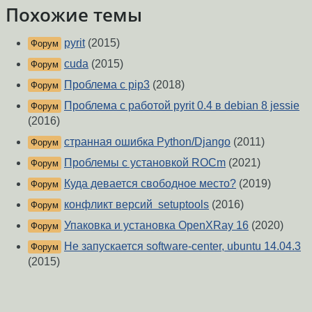
Похожие темы
pyrit
(2015)
Форум
cuda
(2015)
Форум
Проблема с pip3
(2018)
Форум
Проблема с работой pyrit 0.4 в debian 8 jessie
Форум
(2016)
странная ошибка Python/Django
(2011)
Форум
Проблемы с установкой ROCm
(2021)
Форум
Куда девается свободное место?
(2019)
Форум
конфликт версий setuptools
(2016)
Форум
Упаковка и установка OpenXRay 16
(2020)
Форум
Не запускается software-center, ubuntu 14.04.3
Форум
(2015)