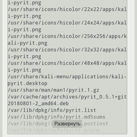
i-pyrit.png

/usr/share/icons/hicolor/22x22/apps/kal
i-pyrit.png

/usr/share/icons/hicolor/24x24/apps/kal
i-pyrit.png

/usr/share/icons/hicolor/256x256/apps/k
ali-pyrit.png

/usr/share/icons/hicolor/32x32/apps/kal
i-pyrit.png

/usr/share/icons/hicolor/48x48/apps/kal
i-pyrit.png

/usr/share/kali-menu/applications/kali-
pyrit.desktop

/usr/share/man/man1/pyrit.1.gz

/var/cache/apt/archives/pyrit_0.5.1+git
20180801-2_amd64.deb

/var/lib/dpkg/info/pyrit.list

/var/lib/dpkg/info/pyrit.md5sums

/var/lib/dpkg/info/pyrit.postinst

Развернуть